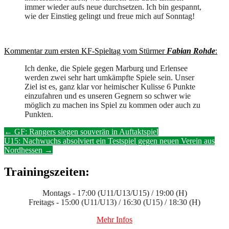
immer wieder aufs neue durchsetzen. Ich bin gespannt,
wie der Einstieg gelingt und freue mich auf Sonntag!
Kommentar zum ersten KF-Spieltag vom Stürmer
Fabian Rohde
:
Ich denke, die Spiele gegen Marburg und Erlensee
werden zwei sehr hart umkämpfte Spiele sein. Unser
Ziel ist es, ganz klar vor heimischer Kulisse 6 Punkte
einzufahren und es unseren Gegnern so schwer wie
möglich zu machen ins Spiel zu kommen oder auch zu
Punkten.
Post
←
GF: Rangers siegen souverän in Auftaktspiel
U15: Nachwuchs absolviert ein Testspiel gegen neuen Verein aus
navigation
Nordhessen
→
Trainingszeiten:
Montags - 17:00 (U11/U13/U15) / 19:00 (H)
Freitags - 15:00 (U11/U13) / 16:30 (U15) / 18:30 (H)
Mehr Infos