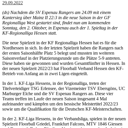
29.09.2022
(ds) Nachdem die SV Espenau Rangers am 24.09 mit einem
Kantersieg über Mainz II 22:3 in die neue Saison in der GF
Regionalliga West gestartet sind, findet nun am kommenden
Sonntag, den 2. Oktober, in Espenau auch der 1. Spieltag in der
KF-Regionalliga Hessen statt.
Die neue Spielzeit in der KF Regionalliga Hessen hat es für die
Nordhessen in sich. In der letzten Spielzeit haben die Rangers nach
der ersten Saisonhälfte Platz 5 belegt und mussten im weiteren
Saisonverlauf in der Platzierungsrunde um die Plätze 5-9 antreten.
Diese haben sie gewonnen und wurden Gesamtfünfter in Hessen. In
der neuen Spielzeit 2022/23 hat Floorball Verband Hessen den KF-
Betrieb von Anfang an in zwei Ligen eingeteilt.
In der 1. KF-Liga Hessens, in der Regionalliga, treten der
Titelverteidiger TSG Erlensee, der Vizemeister TSV Ebersgöns, UC
Marburger Elche und die SV Espenau Rangers an. Diese vier
Teams treffen im Laufe der neuen Saison insgesamt 4 Mal
aufeinander und kämpfen um den hessische Meistertitel 2022/23
sowie um die Qualifikation für die Deutschen KF-Meisterschaften.
In der 2. KF-Liga Hessens, in der Verbandsliga, spielen in der neuen
Spielzeit Floorball Griedel, Frankfurt Falcons, MTV 1846 Giessen