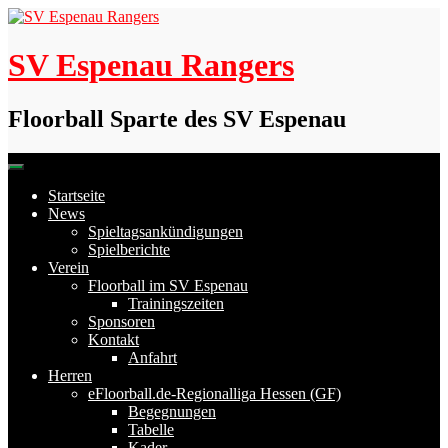
Skip
to
content
SV Espenau Rangers
Floorball Sparte des SV Espenau
Startseite
News
Spieltagsankündigungen
Spielberichte
Verein
Floorball im SV Espenau
Trainingszeiten
Sponsoren
Kontakt
Anfahrt
Herren
eFloorball.de-Regionalliga Hessen (GF)
Begegnungen
Tabelle
Kader