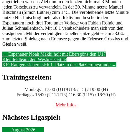
angetrieben war das Ziel nun in den letzten nicht mal 3 Minuten
jeden Torschuss zu verwandeln. In der 39. Minute netzte Manuel
Bitschnau (Simon Lüther) zum 14:1. Die verbleibende letzte Minute
nutzte Nik Putschögl mehr als effektiv und bescherte den
Espenauern noch drei Tore unter Vorlage von Fabian Rohde und
Julian Schmallenbach. Mit 18:1 verabschiedete man sich von den
Gastgebern. Mit der verteidigten Tabellenspitze geht es am 23.04.
zum letzten Spieltag nach Erlensee gegen die Erlensee Grizzlys und
Gießen weiß.
Post
←
Espenauer Noah Makki holt mit Ebersgöns den U17
Kleinfeldteam den Westmeistertitel
navigation
KF: Rangers sichern sich 1. Platz in der Platzierungsrunde
→
Trainingszeiten:
Montags - 17:00 (U11/U13/U15) / 19:00 (H)
Freitags - 15:00 (U11/U13) / 16:30 (U15) / 18:30 (H)
Mehr Infos
Nächstes Ligaspiel:
August 2026