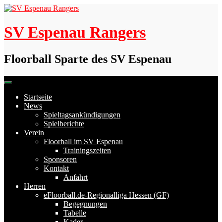
Skip
to
content
SV Espenau Rangers
Floorball Sparte des SV Espenau
Startseite
News
Spieltagsankündigungen
Spielberichte
Verein
Floorball im SV Espenau
Trainingszeiten
Sponsoren
Kontakt
Anfahrt
Herren
eFloorball.de-Regionalliga Hessen (GF)
Begegnungen
Tabelle
Kader