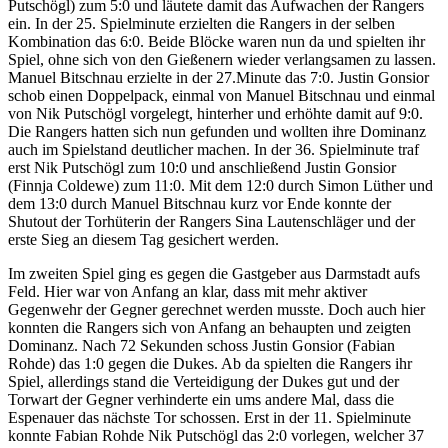
Putschögl) zum 5:0 und läutete damit das Aufwachen der Rangers
ein. In der 25. Spielminute erzielten die Rangers in der selben
Kombination das 6:0. Beide Blöcke waren nun da und spielten ihr
Spiel, ohne sich von den Gießenern wieder verlangsamen zu lassen.
Manuel Bitschnau erzielte in der 27.Minute das 7:0. Justin Gonsior
schob einen Doppelpack, einmal von Manuel Bitschnau und einmal
von Nik Putschögl vorgelegt, hinterher und erhöhte damit auf 9:0.
Die Rangers hatten sich nun gefunden und wollten ihre Dominanz
auch im Spielstand deutlicher machen. In der 36. Spielminute traf
erst Nik Putschögl zum 10:0 und anschließend Justin Gonsior
(Finnja Coldewe) zum 11:0. Mit dem 12:0 durch Simon Lüther und
dem 13:0 durch Manuel Bitschnau kurz vor Ende konnte der
Shutout der Torhüterin der Rangers Sina Lautenschläger und der
erste Sieg an diesem Tag gesichert werden.
Im zweiten Spiel ging es gegen die Gastgeber aus Darmstadt aufs
Feld. Hier war von Anfang an klar, dass mit mehr aktiver
Gegenwehr der Gegner gerechnet werden musste. Doch auch hier
konnten die Rangers sich von Anfang an behaupten und zeigten
Dominanz. Nach 72 Sekunden schoss Justin Gonsior (Fabian
Rohde) das 1:0 gegen die Dukes. Ab da spielten die Rangers ihr
Spiel, allerdings stand die Verteidigung der Dukes gut und der
Torwart der Gegner verhinderte ein ums andere Mal, dass die
Espenauer das nächste Tor schossen. Erst in der 11. Spielminute
konnte Fabian Rohde Nik Putschögl das 2:0 vorlegen, welcher 37