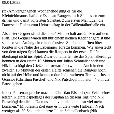
08.04.2022
(fc) Am vergangenen Wochenende ging es für die
Kleinfeldmannschaft der Espenau Rangers nach Südhessen zum
dritten und damit vorletzten Spieltag. Zum ersten Mal luden die
Darmstadt Dukes zum Heimspieltag in der Böllenfalltorhalle ein.
Als erster Gegner stand die „rote“ Mannschaft aus Gießen auf dem
Plan. Die Gegner waren mit nur einem kleinen Kader angereist und
spielten von Anfang ein rein defensives Spiel und hofften über
Konter in die Nähe des Espenauer Tors zu kommen. Wie angesteckt
von dem trägen Spiel kamen die Rangers in der ersten Hälfte
überhaupt nicht ins Spiel. Zwar dominierten sie das Spiel, allerdings
konnten in den ersten 10 Minuten nur Julian Schmallenbach und
Nik Putschögl den Gießener Torwart überwinden. Auch in den
zweiten 10 Minuten der ersten Hälfte schienen die Rangers noch
nicht auf der Höhe und konnten durch die weiteren Tore von Justin
Gonsior (Christian Päschel) und Nik Putschögl mit „nur“ 4:0 in die
Pause gehen.
In der Pausenansprache machten Christian Päschel (zur Feier seines
letzten Kleinfeldspieltages der Kapitän an diesem Tag) und Nik
Putschögl deutlich: „Da muss und vor allem kann so viel mehr
kommen.“ Mit diesem Ziel ging es in die zweite Halbzeit. Nach
weniger als 30 Sekunden netzte Julian Schmallenbach (Nik