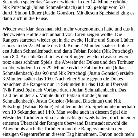
Sekunden später das Ganze erwiderte. In der 14. Minute erhöhte
Nik Putschögl (Julian Schmallenbach) auf 4:0, gefolgt vom 5:0
durch Simon Lüther (Justin Gonsior). Mit diesem Spielstand ging es
dann auch in die Pause.
Wieder war klar, dass man sich mehr vorgenommen hatte und das in
der zweiten Hälfte auch anhand von Toren zeigen wollte. Die
Rangers starteten wieder gut in die zweite Hälfte und Simon Lüther
schoss in der 22. Minute das 6:0. Keine 2 Minuten später erhöhte
erst Julian Schmallenbach und dann Fabian Rohde (Nik Putschögl)
zum 8:0. Anschließend fiel es den Rangers wieder etwas schwerer
trotz eines schönen Spiels, die Abwehr der Dukes und den Torhüter
zu überwinden. In der 29. Minute erzielte Fabian Rohde (Julian
Schmallenbach) das 9:0 und Nik Putschögl (Justin Gonsior) erzielte
3 Minuten später das 10:0. Nach einer Strafe gegen die Dukes
brauchten die Rangers nur 14 Sekunden für das 11:0 in Überzahl
(Nik Putschögl nach Vorlage durch Julian Schmallenbach). Das
12:0 fiel in der 35. Minute durch Fabian Rohde (Julian
Schmallenbach). Justin Gonsior (Manuel Bitschnau) und Nik
Putschögl (Fabian Rohde) erhöhten in der 36. Spielminute innerhalb
von 10 Sekunden auf 14:0. Man wollte auch in diesem Spiel die
Weste der Torhüterin Sina Lautenschläger weiß halten, doch in einer
erneuten Überzahl der Rangers überwand Darmstadt sowohl die
Abwehr als auch die Torhüterin und die Rangers mussten den
einzigen Gegentreffer an diesem Tag hinnehmen. Davon noch mehr