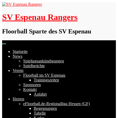
Skip
to
content
SV Espenau Rangers
Floorball Sparte des SV Espenau
Startseite
News
Spieltagsankündigungen
Spielberichte
Verein
Floorball im SV Espenau
Trainingszeiten
Sponsoren
Kontakt
Anfahrt
Herren
eFloorball.de-Regionalliga Hessen (GF)
Begegnungen
Tabelle
Kader