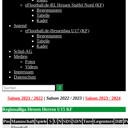
eFloorball.de-RL Hessen Staffel Nord (KF)
Begegnungen
Tabelle
Kader
Jugend
eFloorball.de-Hessenliga U17 (KF)
Begegnungen
Tabelle
Kader
Schul-AG
Medien
Fotos
Videos
Impressum
Datenschutz
Suchen
nach:
Saison 2021 / 2022
|
Saison 2022 / 2023
|
Saison 2023 / 2024
Regionalliga Hessen Herren U15 KF
Pos
Mannschaft
Spiele
S
U
N
SDS
SDN
Tore
Gegentore
Diff
P
Floorball