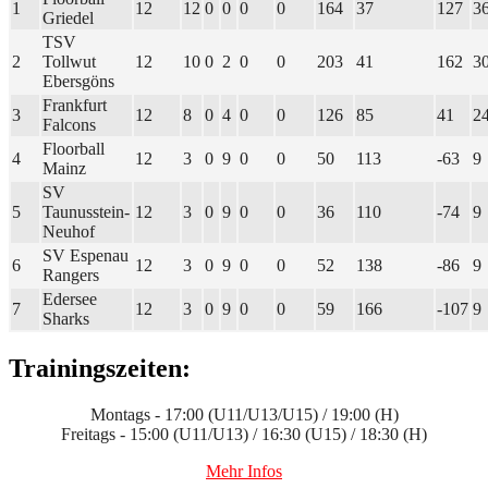
1
12
12
0
0
0
0
164
37
127
3
Griedel
TSV
2
Tollwut
12
10
0
2
0
0
203
41
162
3
Ebersgöns
Frankfurt
3
12
8
0
4
0
0
126
85
41
2
Falcons
Floorball
4
12
3
0
9
0
0
50
113
-63
9
Mainz
SV
5
Taunusstein-
12
3
0
9
0
0
36
110
-74
9
Neuhof
SV Espenau
6
12
3
0
9
0
0
52
138
-86
9
Rangers
Edersee
7
12
3
0
9
0
0
59
166
-107
9
Sharks
Trainingszeiten:
Montags - 17:00 (U11/U13/U15) / 19:00 (H)
Freitags - 15:00 (U11/U13) / 16:30 (U15) / 18:30 (H)
Mehr Infos