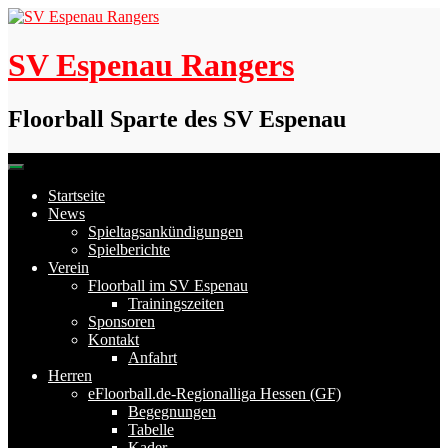
Skip
to
content
SV Espenau Rangers
Floorball Sparte des SV Espenau
Startseite
News
Spieltagsankündigungen
Spielberichte
Verein
Floorball im SV Espenau
Trainingszeiten
Sponsoren
Kontakt
Anfahrt
Herren
eFloorball.de-Regionalliga Hessen (GF)
Begegnungen
Tabelle
Kader