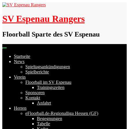
Skip
to
content
SV Espenau Rangers
Floorball Sparte des SV Espenau
Startseite
News
Spieltagsankündigungen
Spielberichte
Verein
Floorball im SV Espenau
Trainingszeiten
Sponsoren
Kontakt
Anfahrt
Herren
eFloorball.de-Regionalliga Hessen (GF)
Begegnungen
Tabelle
Kader