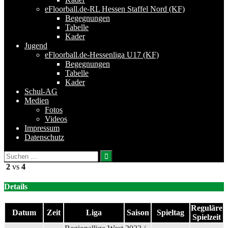
eFloorball.de-RL Hessen Staffel Nord (KF)
Begegnungen
Tabelle
Kader
Jugend
eFloorball.de-Hessenliga U17 (KF)
Begegnungen
Tabelle
Kader
Schul-AG
Medien
Fotos
Videos
Impressum
Datenschutz
Suchen
nach:
2
vs
4
Details
Reguläre
Datum
Zeit
Liga
Saison
Spieltag
Spielzeit