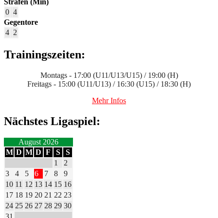
Strafen (Min)
0
4
Gegentore
4
2
Trainingszeiten:
Montags - 17:00 (U11/U13/U15) / 19:00 (H)
Freitags - 15:00 (U11/U13) / 16:30 (U15) / 18:30 (H)
Mehr Infos
Nächstes Ligaspiel:
August 2026
M
D
M
D
F
S
S
1
2
3
4
5
6
7
8
9
10
11
12
13
14
15
16
17
18
19
20
21
22
23
24
25
26
27
28
29
30
31