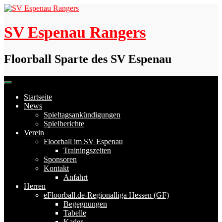
Skip
to
content
SV Espenau Rangers
Floorball Sparte des SV Espenau
Startseite
News
Spieltagsankündigungen
Spielberichte
Verein
Floorball im SV Espenau
Trainingszeiten
Sponsoren
Kontakt
Anfahrt
Herren
eFloorball.de-Regionalliga Hessen (GF)
Begegnungen
Tabelle
Kader