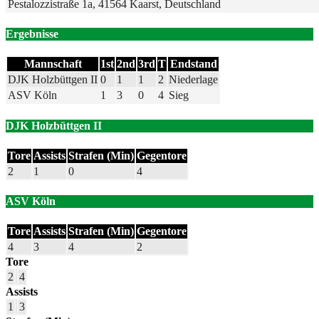
Pestalozzistraße 1a, 41564 Kaarst, Deutschland
Ergebnisse
Mannschaft
1st
2nd
3rd
T
Endstand
DJK Holzbüttgen II
0
1
1
2
Niederlage
ASV Köln
1
3
0
4
Sieg
DJK Holzbüttgen II
Tore
Assists
Strafen (Min)
Gegentore
2
1
0
4
ASV Köln
Tore
Assists
Strafen (Min)
Gegentore
4
3
4
2
Tore
2
4
Assists
1
3