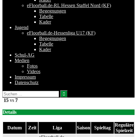
eFloorball.de-RL Hessen Staffel Nord (KF)
Begegnungen
Tabelle
Kader
Jugend
eFloorball.de-Hessenliga U17 (KF)
Begegnungen
Tabelle
Kader
Schul-AG
Medien
Fotos
Videos
Impressum
Datenschutz
Suchen
nach:
15
vs
7
Details
Reguläre
Datum
Zeit
Liga
Saison
Spieltag
Spielzeit