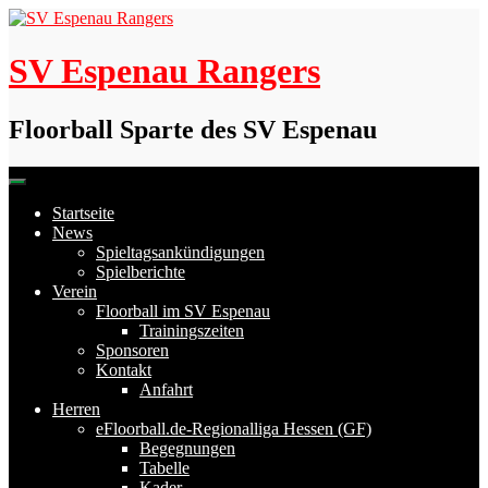
Skip
to
content
SV Espenau Rangers
Floorball Sparte des SV Espenau
Startseite
News
Spieltagsankündigungen
Spielberichte
Verein
Floorball im SV Espenau
Trainingszeiten
Sponsoren
Kontakt
Anfahrt
Herren
eFloorball.de-Regionalliga Hessen (GF)
Begegnungen
Tabelle
Kader