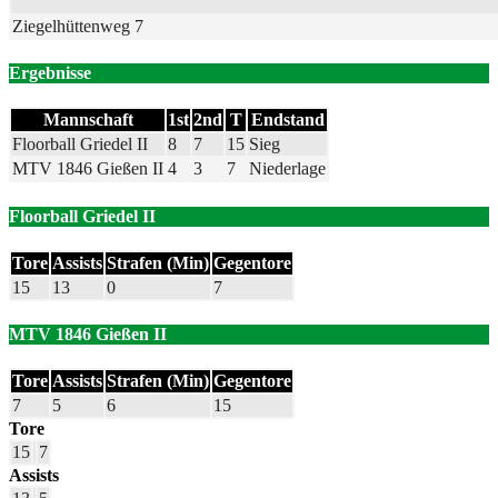
Ziegelhüttenweg 7
Ergebnisse
Mannschaft
1st
2nd
T
Endstand
Floorball Griedel II
8
7
15
Sieg
MTV 1846 Gießen II
4
3
7
Niederlage
Floorball Griedel II
Tore
Assists
Strafen (Min)
Gegentore
15
13
0
7
MTV 1846 Gießen II
Tore
Assists
Strafen (Min)
Gegentore
7
5
6
15
Tore
15
7
Assists