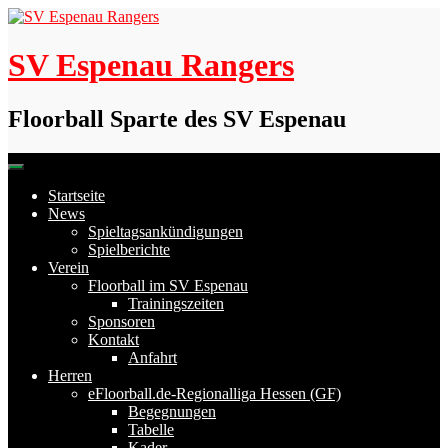
Skip
to
content
SV Espenau Rangers
Floorball Sparte des SV Espenau
Startseite
News
Spieltagsankündigungen
Spielberichte
Verein
Floorball im SV Espenau
Trainingszeiten
Sponsoren
Kontakt
Anfahrt
Herren
eFloorball.de-Regionalliga Hessen (GF)
Begegnungen
Tabelle
Kader