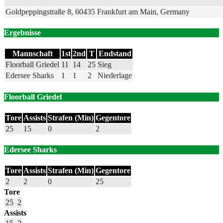
Goldpeppingstraße 8, 60435 Frankfurt am Main, Germany
Ergebnisse
Mannschaft
1st
2nd
T
Endstand
Floorball Griedel
11
14
25
Sieg
Edersee Sharks
1
1
2
Niederlage
Floorball Griedel
Tore
Assists
Strafen (Min)
Gegentore
25
15
0
2
Edersee Sharks
Tore
Assists
Strafen (Min)
Gegentore
2
2
0
25
Tore
25
2
Assists