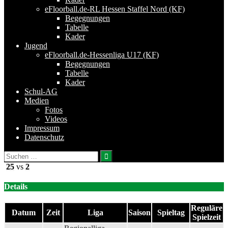
eFloorball.de-RL Hessen Staffel Nord (KF)
Begegnungen
Tabelle
Kader
Jugend
eFloorball.de-Hessenliga U17 (KF)
Begegnungen
Tabelle
Kader
Schul-AG
Medien
Fotos
Videos
Impressum
Datenschutz
Suchen
nach:
25
vs
2
Details
Reguläre
Datum
Zeit
Liga
Saison
Spieltag
Spielzeit