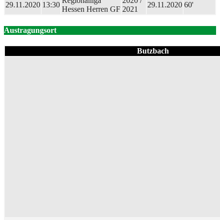
Regionalliga
2020 /
29.11.2020
13:30
29.11.2020
60'
Hessen Herren GF
2021
Austragungsort
Butzbach