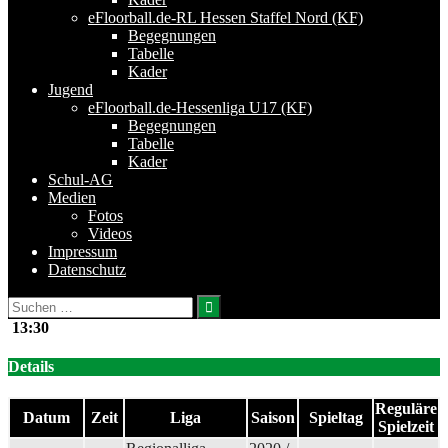
eFloorball.de-RL Hessen Staffel Nord (KF)
Begegnungen
Tabelle
Kader
Jugend
eFloorball.de-Hessenliga U17 (KF)
Begegnungen
Tabelle
Kader
Schul-AG
Medien
Fotos
Videos
Impressum
Datenschutz
Suchen
nach:
13:30
Details
Reguläre
Datum
Zeit
Liga
Saison
Spieltag
Spielzeit