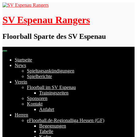
Skip
to
content
SV Espenau Rangers
Floorball Sparte des SV Espenau
Startseite
News
Spieltagsankündigungen
Spielberichte
Verein
Floorball im SV Espenau
Trainingszeiten
Sponsoren
Kontakt
Anfahrt
Herren
eFloorball.de-Regionalliga Hessen (GF)
Begegnungen
Tabelle
Kader