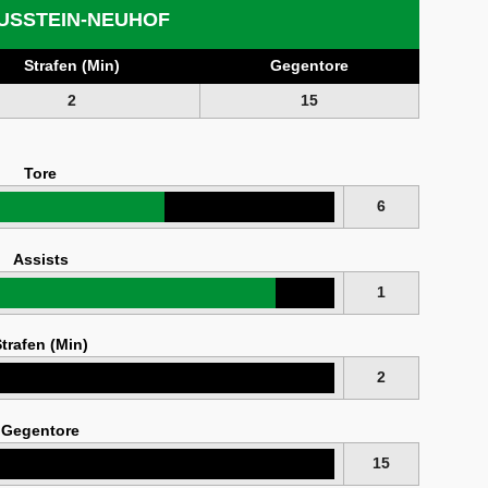
USSTEIN-NEUHOF
Strafen (Min)
Gegentore
2
15
Tore
6
Assists
1
trafen (Min)
2
Gegentore
15