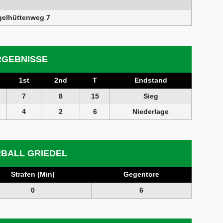
gelhüttenweg 7
RGEBNISSE
1st
2nd
T
Endstand
7
8
15
Sieg
4
2
6
Niederlage
BALL GRIEDEL
Strafen (Min)
Gegentore
0
6