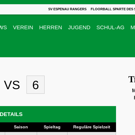
SV ESPENAU RANGERS
FLOORBALL SPARTE DES 
WS
VEREIN
HERREN
JUGEND
SCHUL-AG
M
T
VS
6
M
DETAILS
Saison
Spieltag
Reguläre Spielzeit