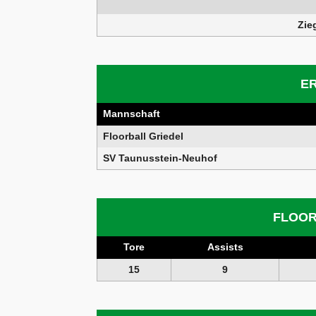
Zie
E
Mannschaft
Floorball Griedel
SV Taunusstein-Neuhof
FLOOR
Tore
Assists
15
9