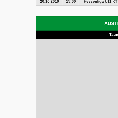
20.10.2019
15:00
Hessenliga U11 KT
AUST
Taun