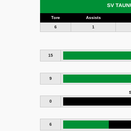
SV TAUN
Tore
Assists
6
1
15
9
S
0
6