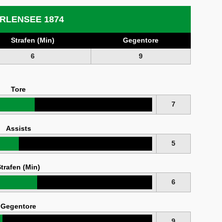
RLENSEE 1874
Strafen (Min)
Gegentore
6
9
Tore
7
Assists
5
trafen (Min)
6
Gegentore
9