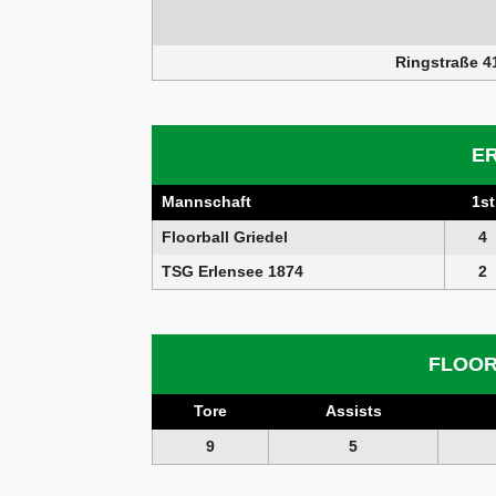
Ringstraße 4
E
Mannschaft
1st
Floorball Griedel
4
TSG Erlensee 1874
2
FLOOR
Tore
Assists
9
5