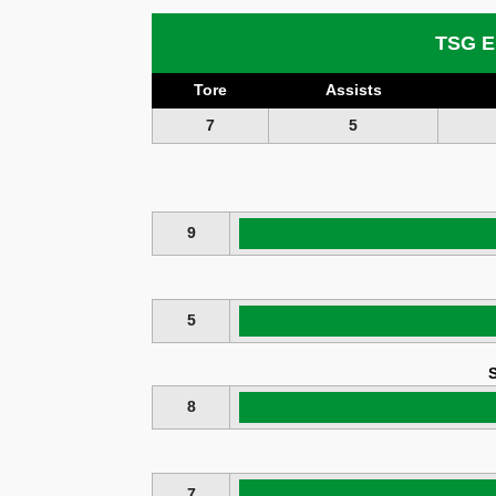
TSG E
Tore
Assists
7
5
9
5
S
8
7