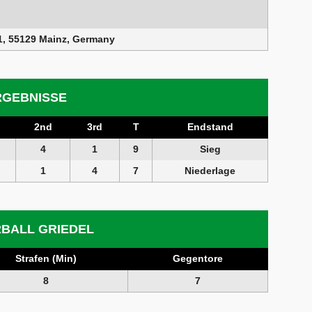
1, 55129 Mainz, Germany
RGEBNISSE
2nd
3rd
T
Endstand
4
1
9
Sieg
1
4
7
Niederlage
BALL GRIEDEL
Strafen (Min)
Gegentore
8
7