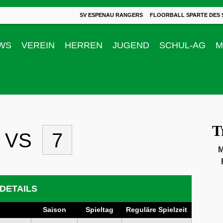
SV ESPENAU RANGERS
FLOORBALL SPARTE DES 
WS
VEREIN
HERREN
JUGEND
SCHUL-AG
M
T
VS
7
M
DETAILS
Saison
Spieltag
Reguläre Spielzeit