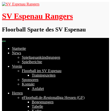
Skip
to
content
SV Espenau Rangers
Floorball Sparte des SV Espenau
Startseite
News
Spieltagsankündigungen
Spielberichte
Verein
Floorball im SV Espenau
Trainingszeiten
Sponsoren
Kontakt
Anfahrt
Herren
eFloorball.de-Regionalliga Hessen (GF)
Begegnungen
Tabelle
Kader