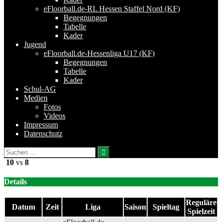
eFloorball.de-RL Hessen Staffel Nord (KF)
Begegnungen
Tabelle
Kader
Jugend
eFloorball.de-Hessenliga U17 (KF)
Begegnungen
Tabelle
Kader
Schul-AG
Medien
Fotos
Videos
Impressum
Datenschutz
Suchen
nach:
10
vs
8
Details
Reguläre
Datum
Zeit
Liga
Saison
Spieltag
Spielzeit