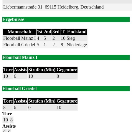
Liebermannstraße 31, 69115 Heidelberg, Deutschland
Ergebnisse
Mannschaft
1st
2nd
3rd
T
Endstand
Floorball Mainz I
4
5
2
10
Sieg
Floorball Griedel
5
1
2
8
Niederlage
Floorball Mainz I
Tore
Assists
Strafen (Min)
Gegentore
10
6
10
8
Floorball Griedel
Tore
Assists
Strafen (Min)
Gegentore
8
6
0
10
Tore
10
8
Assists