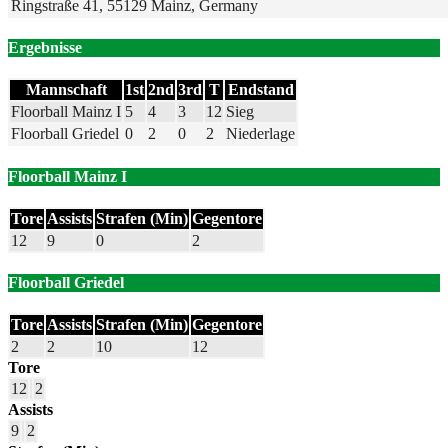
Ringstraße 41, 55129 Mainz, Germany
Ergebnisse
Mannschaft
1st
2nd
3rd
T
Endstand
Floorball Mainz I
5
4
3
12
Sieg
Floorball Griedel
0
2
0
2
Niederlage
Floorball Mainz I
Tore
Assists
Strafen (Min)
Gegentore
12
9
0
2
Floorball Griedel
Tore
Assists
Strafen (Min)
Gegentore
2
2
10
12
Tore
12
2
Assists
9
2