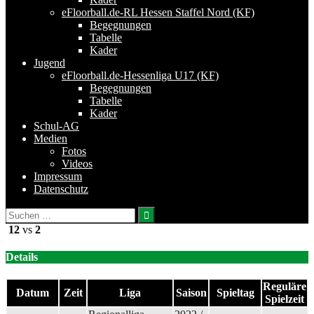
eFloorball.de-RL Hessen Staffel Nord (KF)
Begegnungen
Tabelle
Kader
Jugend
eFloorball.de-Hessenliga U17 (KF)
Begegnungen
Tabelle
Kader
Schul-AG
Medien
Fotos
Videos
Impressum
Datenschutz
Suchen
nach:
12
vs
2
Details
Reguläre
Datum
Zeit
Liga
Saison
Spieltag
Spielzeit