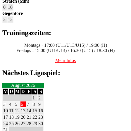
Strafen (Min)
0
10
Gegentore
2
12
Trainingszeiten:
Montags - 17:00 (U11/U13/U15) / 19:00 (H)
Freitags - 15:00 (U11/U13) / 16:30 (U15) / 18:30 (H)
Mehr Infos
Nächstes Ligaspiel:
August 2026
M
D
M
D
F
S
S
1
2
3
4
5
6
7
8
9
10
11
12
13
14
15
16
17
18
19
20
21
22
23
24
25
26
27
28
29
30
31