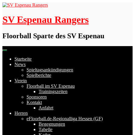
Skip
to
content
SV Espenau Rangers
Floorball Sparte des SV Espenau
Startseite
News
Spieltagsankündigungen
Spielberichte
Verein
Floorball im SV Espenau
Trainingszeiten
Sponsoren
Kontakt
Anfahrt
Herren
eFloorball.de-Regionalliga Hessen (GF)
Begegnungen
Tabelle
Kader