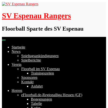
Skip
to
content
SV Espenau Rangers
Floorball Sparte des SV Espenau
Startseite
News
Spieltagsankündigungen
Spielberichte
Verein
Floorball im SV Espenau
Trainingszeiten
Sponsoren
Kontakt
Anfahrt
Herren
eFloorball.de-Regionalliga Hessen (GF)
Begegnungen
Tabelle
Kader