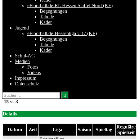
eFloorball.de-RL Hessen Staffel Nord (KF)
Begegnungen
Tabelle
Kader
Jugend
eFloorball.de-Hessenliga U17 (KF)
Begegnungen
Tabelle
Kader
Schul-AG
Medien
Fotos
Videos
Impressum
Datenschutz
Suchen
nach:
15
vs
3
Details
Reguläre
Datum
Zeit
Liga
Saison
Spieltag
Spielzeit