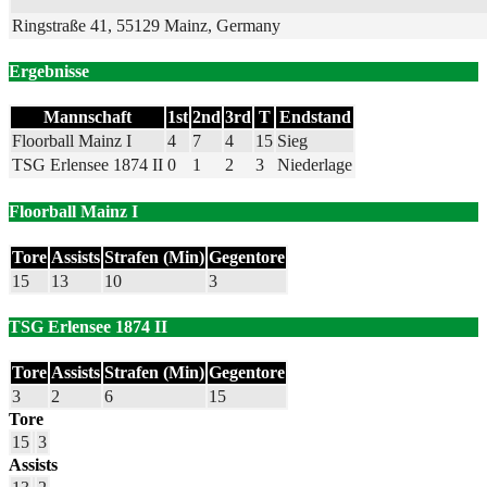
Ringstraße 41, 55129 Mainz, Germany
Ergebnisse
Mannschaft
1st
2nd
3rd
T
Endstand
Floorball Mainz I
4
7
4
15
Sieg
TSG Erlensee 1874 II
0
1
2
3
Niederlage
Floorball Mainz I
Tore
Assists
Strafen (Min)
Gegentore
15
13
10
3
TSG Erlensee 1874 II
Tore
Assists
Strafen (Min)
Gegentore
3
2
6
15
Tore
15
3
Assists