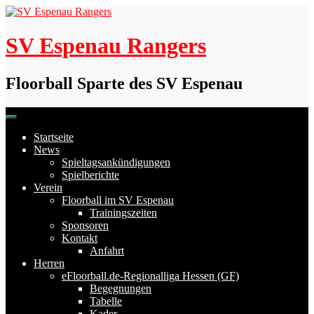
Skip
to
content
SV Espenau Rangers
Floorball Sparte des SV Espenau
Startseite
News
Spieltagsankündigungen
Spielberichte
Verein
Floorball im SV Espenau
Trainingszeiten
Sponsoren
Kontakt
Anfahrt
Herren
eFloorball.de-Regionalliga Hessen (GF)
Begegnungen
Tabelle
Kader