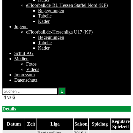
eFloorball.de-RL Hessen Staffel Nord (KF)
Begegnungen
Tabelle
Kader
Jugend
eFloorball.de-Hessenliga U17 (KF)
Begegnungen
Tabelle
Kader
Schul-AG
Medien
Fotos
Videos
Impressum
Datenschutz
Suchen
nach:
4
vs
6
Details
Reguläre
Datum
Zeit
Liga
Saison
Spieltag
Spielzeit