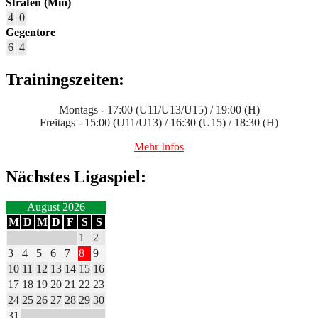
Strafen (Min)
4
0
Gegentore
6
4
Trainingszeiten:
Montags - 17:00 (U11/U13/U15) / 19:00 (H)
Freitags - 15:00 (U11/U13) / 16:30 (U15) / 18:30 (H)
Mehr Infos
Nächstes Ligaspiel:
August 2026
M
D
M
D
F
S
S
1
2
3
4
5
6
7
8
9
10
11
12
13
14
15
16
17
18
19
20
21
22
23
24
25
26
27
28
29
30
31