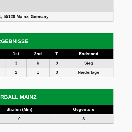
1, 55129 Mainz, Germany
RGEBNISSE
1st
2nd
T
Endstand
3
6
9
Sieg
2
1
3
Niederlage
RBALL MAINZ
Strafen (Min)
Gegentore
0
3