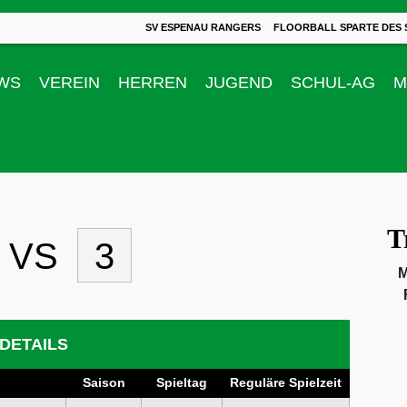
SV ESPENAU RANGERS
FLOORBALL SPARTE DES 
WS
VEREIN
HERREN
JUGEND
SCHUL-AG
M
T
VS
3
M
DETAILS
Saison
Spieltag
Reguläre Spielzeit