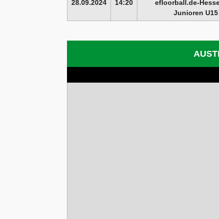
28.09.2024
14:20
efloorball.de-Hess
Junioren U15
AUST