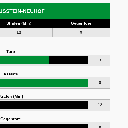
USSTEIN-NEUHOF
Strafen (Min)
Gegentore
12
9
Tore
3
Assists
0
trafen (Min)
12
Gegentore
9