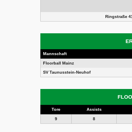
Ringstraße 4
E
Mannschaft
Floorball Mainz
SV Taunusstein-Neuhof
FLOO
Tore
Assists
9
8