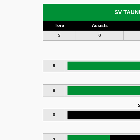
SV TAUN
Tore
Assists
3
0
9
8
S
0
3