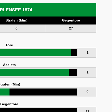
RLENSEE 1874
Strafen (Min)
Gegentore
0
27
Tore
1
Assists
1
trafen (Min)
0
Gegentore
27