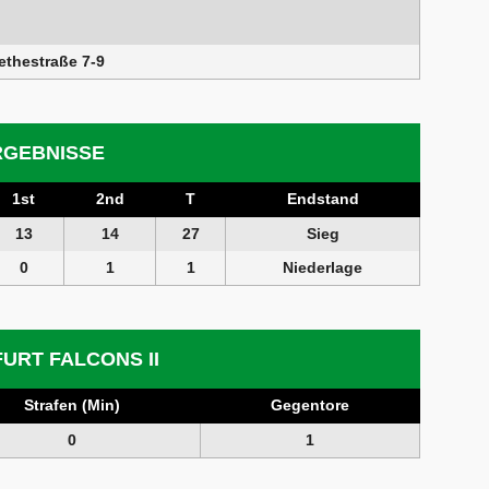
ethestraße 7-9
RGEBNISSE
1st
2nd
T
Endstand
13
14
27
Sieg
0
1
1
Niederlage
URT FALCONS II
Strafen (Min)
Gegentore
0
1