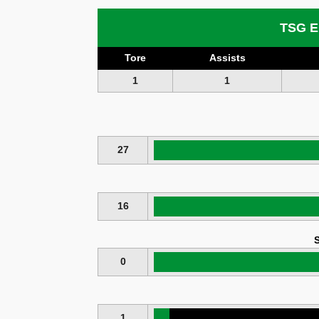
TSG E
Tore
Assists
1
1
27
16
S
0
1