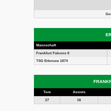
Go
E
Mannschaft
Frankfurt Falcons II
TSG Erlensee 1874
FRANKF
Tore
Assists
27
16