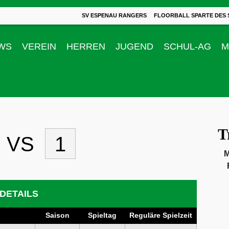
SV ESPENAU RANGERS
FLOORBALL SPARTE DES 
WS
VEREIN
HERREN
JUGEND
SCHUL-AG
M
T
VS
1
M
DETAILS
Saison
Spieltag
Reguläre Spielzeit