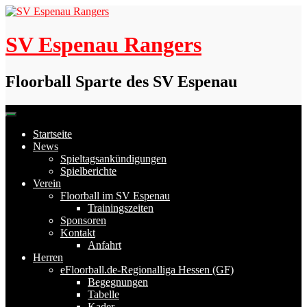
Skip
to
content
SV Espenau Rangers
Floorball Sparte des SV Espenau
Startseite
News
Spieltagsankündigungen
Spielberichte
Verein
Floorball im SV Espenau
Trainingszeiten
Sponsoren
Kontakt
Anfahrt
Herren
eFloorball.de-Regionalliga Hessen (GF)
Begegnungen
Tabelle
Kader