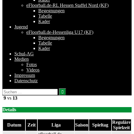
eFloorball.de-RL Hessen Staffel Nord (KF)
Begegnungen
Tabelle
Kader
Jugend
eFloorball.de-Hessenliga U17 (KF)
Begegnungen
Tabelle
Kader
Schul-AG
Medien
Fotos
Videos
Impressum
Datenschutz
Suchen
nach:
9
vs
13
Details
Reguläre
Datum
Zeit
Liga
Saison
Spieltag
Spielzeit