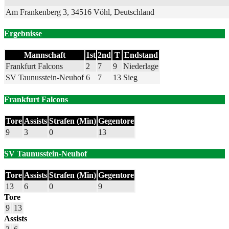
Am Frankenberg 3, 34516 Vöhl, Deutschland
Ergebnisse
Mannschaft
1st
2nd
T
Endstand
Frankfurt Falcons
2
7
9
Niederlage
SV Taunusstein-Neuhof
6
7
13
Sieg
Frankfurt Falcons
Tore
Assists
Strafen (Min)
Gegentore
9
3
0
13
SV Taunusstein-Neuhof
Tore
Assists
Strafen (Min)
Gegentore
13
6
0
9
Tore
9
13
Assists