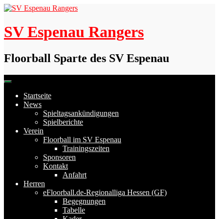
Skip
to
content
SV Espenau Rangers
Floorball Sparte des SV Espenau
Startseite
News
Spieltagsankündigungen
Spielberichte
Verein
Floorball im SV Espenau
Trainingszeiten
Sponsoren
Kontakt
Anfahrt
Herren
eFloorball.de-Regionalliga Hessen (GF)
Begegnungen
Tabelle
Kader