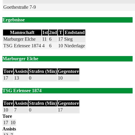
Goethestraße 7-9
Ergebnisse
Mannschaft
1st
2nd
T
Endstand
Marburger Elche
11
6
17
Sieg
TSG Erlensee 1874
4
6
10
Niederlage
Marburger Elche
Tore
Assists
Strafen (Min)
Gegentore
17
13
0
10
TSG Erlensee 1874
Tore
Assists
Strafen (Min)
Gegentore
10
7
0
17
Tore
17
10
Assists