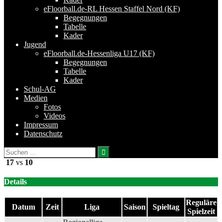
eFloorball.de-RL Hessen Staffel Nord (KF)
Begegnungen
Tabelle
Kader
Jugend
eFloorball.de-Hessenliga U17 (KF)
Begegnungen
Tabelle
Kader
Schul-AG
Medien
Fotos
Videos
Impressum
Datenschutz
Suchen
nach:
17
vs
10
Details
Reguläre
Datum
Zeit
Liga
Saison
Spieltag
Spielzeit