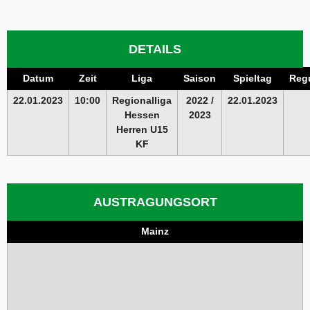
DETAILS
Datum
Zeit
Liga
Saison
Spieltag
Regu
22.01.2023
10:00
Regionalliga
2022 /
22.01.2023
Hessen
2023
Herren U15
KF
AUSTRAGUNGSORT
Mainz