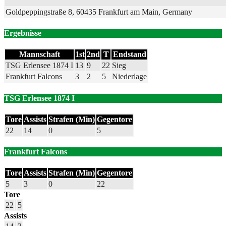
Goldpeppingstraße 8, 60435 Frankfurt am Main, Germany
Ergebnisse
Mannschaft
1st
2nd
T
Endstand
TSG Erlensee 1874 I
13
9
22
Sieg
Frankfurt Falcons
3
2
5
Niederlage
TSG Erlensee 1874 I
Tore
Assists
Strafen (Min)
Gegentore
22
14
0
5
Frankfurt Falcons
Tore
Assists
Strafen (Min)
Gegentore
5
3
0
22
Tore
22
5
Assists