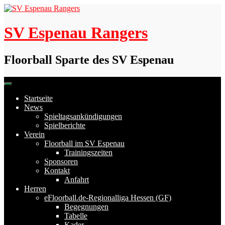
Skip
to
content
SV Espenau Rangers
Floorball Sparte des SV Espenau
Startseite
News
Spieltagsankündigungen
Spielberichte
Verein
Floorball im SV Espenau
Trainingszeiten
Sponsoren
Kontakt
Anfahrt
Herren
eFloorball.de-Regionalliga Hessen (GF)
Begegnungen
Tabelle
Kader