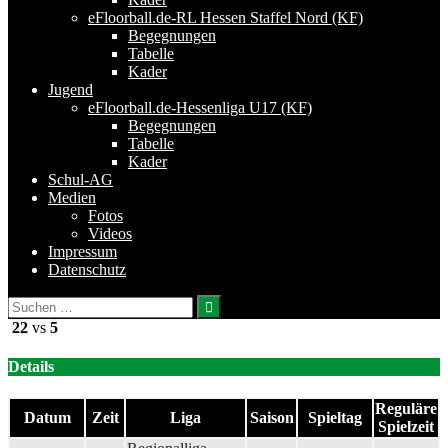
eFloorball.de-RL Hessen Staffel Nord (KF)
Begegnungen
Tabelle
Kader
Jugend
eFloorball.de-Hessenliga U17 (KF)
Begegnungen
Tabelle
Kader
Schul-AG
Medien
Fotos
Videos
Impressum
Datenschutz
Suchen
nach:
22
vs
5
Details
Reguläre
Datum
Zeit
Liga
Saison
Spieltag
Spielzeit