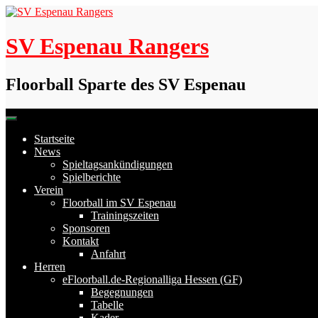
Skip
to
content
SV Espenau Rangers
Floorball Sparte des SV Espenau
Startseite
News
Spieltagsankündigungen
Spielberichte
Verein
Floorball im SV Espenau
Trainingszeiten
Sponsoren
Kontakt
Anfahrt
Herren
eFloorball.de-Regionalliga Hessen (GF)
Begegnungen
Tabelle
Kader