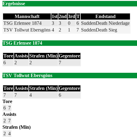
Ergebnisse
Mannschaft
1st
2nd
3rd
T
Endstand
TSG Erlensee 1874
3
3
0
6
SuddenDeath Niederlage
TSV Tollwut Ebersgöns
4
2
1
7
SuddenDeath Sieg
TSG Erlensee 1874
Tore
Assists
Strafen (Min)
Gegentore
6
2
2
7
TSV Tollwut Ebersgöns
Tore
Assists
Strafen (Min)
Gegentore
7
7
4
6
Tore
6
7
Assists
2
7
Strafen (Min)
2
4