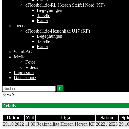
eFloorball.de-RL Hessen Staffel Nord (KF)
Begegnungen
Tabelle
Kader
Jugend
eFloorball.de-Hessenliga U17 (KF)
Begegnungen
Tabelle
Kader
Schul-AG
Medien
Fotos
Videos
Impressum
Datenschutz
Suchen
nach:
6
vs
7
Details
Datum
Zeit
Liga
Saison
Spi
29.10.2022
11:30
Regionalliga Hessen Herren KF
2022 / 2023
29.1