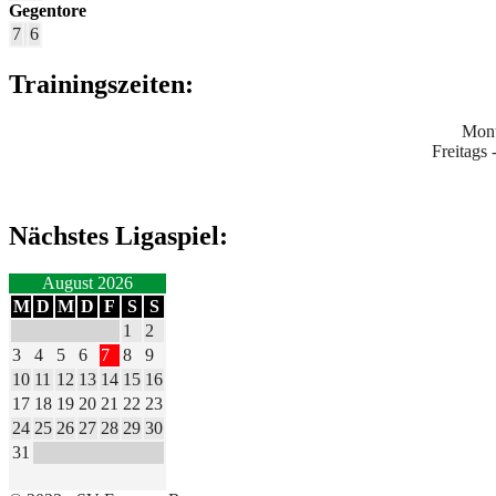
Gegentore
7
6
Trainingszeiten:
Mont
Freitags
Nächstes Ligaspiel:
August 2026
M
D
M
D
F
S
S
1
2
3
4
5
6
7
8
9
10
11
12
13
14
15
16
17
18
19
20
21
22
23
24
25
26
27
28
29
30
31