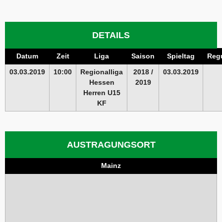
DETAILS
Datum
Zeit
Liga
Saison
Spieltag
Regu
03.03.2019
10:00
Regionalliga
2018 /
03.03.2019
Hessen
2019
Herren U15
KF
AUSTRAGUNGSORT
Mainz