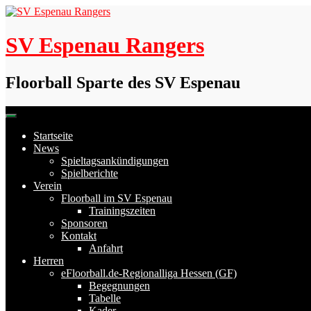
Skip
to
content
SV Espenau Rangers
Floorball Sparte des SV Espenau
Startseite
News
Spieltagsankündigungen
Spielberichte
Verein
Floorball im SV Espenau
Trainingszeiten
Sponsoren
Kontakt
Anfahrt
Herren
eFloorball.de-Regionalliga Hessen (GF)
Begegnungen
Tabelle
Kader