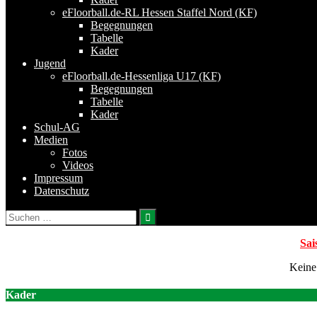
eFloorball.de-RL Hessen Staffel Nord (KF)
Begegnungen
Tabelle
Kader
Jugend
eFloorball.de-Hessenliga U17 (KF)
Begegnungen
Tabelle
Kader
Schul-AG
Medien
Fotos
Videos
Impressum
Datenschutz
Suchen
nach:
Sai
Keine
Kader