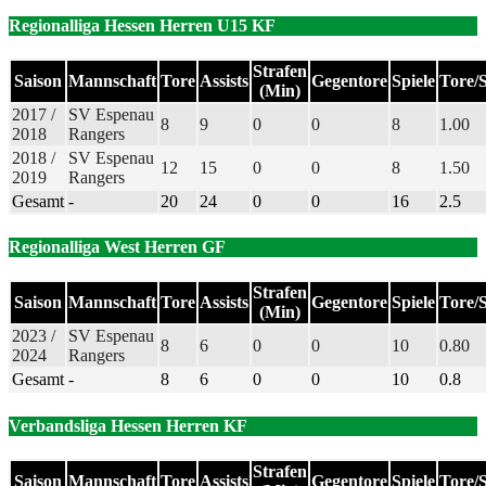
Regionalliga Hessen Herren U15 KF
Strafen
Saison
Mannschaft
Tore
Assists
Gegentore
Spiele
Tore/S
(Min)
2017 /
SV Espenau
8
9
0
0
8
1.00
2018
Rangers
2018 /
SV Espenau
12
15
0
0
8
1.50
2019
Rangers
Gesamt
-
20
24
0
0
16
2.5
Regionalliga West Herren GF
Strafen
Saison
Mannschaft
Tore
Assists
Gegentore
Spiele
Tore/S
(Min)
2023 /
SV Espenau
8
6
0
0
10
0.80
2024
Rangers
Gesamt
-
8
6
0
0
10
0.8
Verbandsliga Hessen Herren KF
Strafen
Saison
Mannschaft
Tore
Assists
Gegentore
Spiele
Tore/S