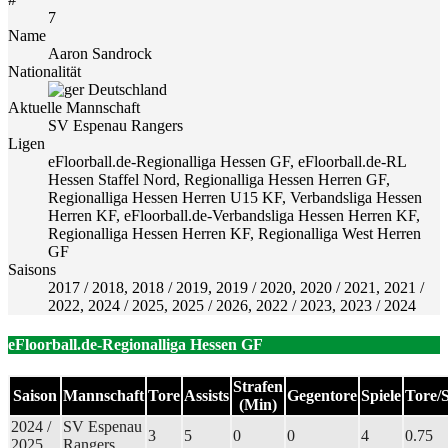
7
Name
Aaron Sandrock
Nationalität
Deutschland
Aktuelle Mannschaft
SV Espenau Rangers
Ligen
eFloorball.de-Regionalliga Hessen GF, eFloorball.de-RL
Hessen Staffel Nord, Regionalliga Hessen Herren GF,
Regionalliga Hessen Herren U15 KF, Verbandsliga Hessen
Herren KF, eFloorball.de-Verbandsliga Hessen Herren KF,
Regionalliga Hessen Herren KF, Regionalliga West Herren
GF
Saisons
2017 / 2018, 2018 / 2019, 2019 / 2020, 2020 / 2021, 2021 /
2022, 2024 / 2025, 2025 / 2026, 2022 / 2023, 2023 / 2024
eFloorball.de-Regionalliga Hessen GF
Strafen
Saison
Mannschaft
Tore
Assists
Gegentore
Spiele
Tore/S
(Min)
2024 /
SV Espenau
3
5
0
0
4
0.75
2025
Rangers