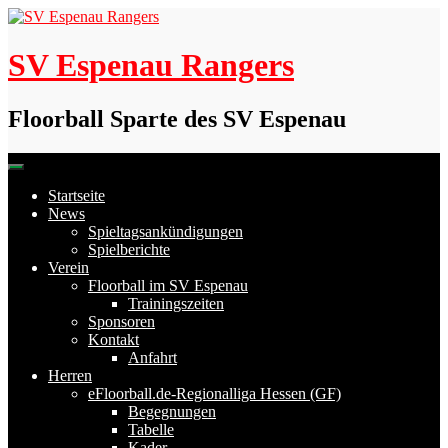
Skip
to
content
SV Espenau Rangers
Floorball Sparte des SV Espenau
Startseite
News
Spieltagsankündigungen
Spielberichte
Verein
Floorball im SV Espenau
Trainingszeiten
Sponsoren
Kontakt
Anfahrt
Herren
eFloorball.de-Regionalliga Hessen (GF)
Begegnungen
Tabelle
Kader