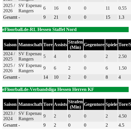
2025 /
SV Espenau
6
16
0
0
11
0.55
2026
Rangers
Gesamt
-
9
21
0
0
15
1.3
eFloorball.de-RL Hessen Staffel Nord
Strafen
Saison
Mannschaft
Tore
Assists
Gegentore
Spiele
Tore/S
(Min)
2024 /
SV Espenau
5
4
0
0
2
2.50
2025
Rangers
2025 /
SV Espenau
9
6
2
0
6
1.50
2026
Rangers
Gesamt
-
14
10
2
0
8
4
eFloorball.de-Verbandsliga Hessen Herren KF
Strafen
Saison
Mannschaft
Tore
Assists
Gegentore
Spiele
Tore/S
(Min)
2023 /
SV Espenau
9
2
0
0
2
4.50
2024
Rangers
Gesamt
-
9
2
0
0
2
4.5