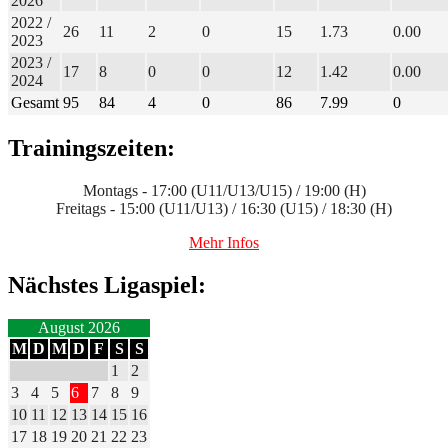
2026
2022 /
26
11
2
0
15
1.73
0.00
2023
2023 /
17
8
0
0
12
1.42
0.00
2024
Gesamt
95
84
4
0
86
7.99
0
Trainingszeiten:
Montags - 17:00 (U11/U13/U15) / 19:00 (H)
Freitags - 15:00 (U11/U13) / 16:30 (U15) / 18:30 (H)
Mehr Infos
Nächstes Ligaspiel:
August 2026
M
D
M
D
F
S
S
1
2
3
4
5
6
7
8
9
10
11
12
13
14
15
16
17
18
19
20
21
22
23