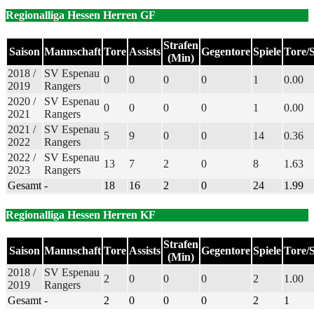
Regionalliga Hessen Herren GF
Strafen
Saison
Mannschaft
Tore
Assists
Gegentore
Spiele
Tore/S
(Min)
2018 /
SV Espenau
0
0
0
0
1
0.00
2019
Rangers
2020 /
SV Espenau
0
0
0
0
1
0.00
2021
Rangers
2021 /
SV Espenau
5
9
0
0
14
0.36
2022
Rangers
2022 /
SV Espenau
13
7
2
0
8
1.63
2023
Rangers
Gesamt
-
18
16
2
0
24
1.99
Regionalliga Hessen Herren KF
Strafen
Saison
Mannschaft
Tore
Assists
Gegentore
Spiele
Tore/S
(Min)
2018 /
SV Espenau
2
0
0
0
2
1.00
2019
Rangers
Gesamt
-
2
0
0
0
2
1