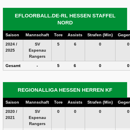
EFLOORBALL.DE-RL HESSEN STAFFEL
NORD
Saison
Mannschaft
Tore
Assists
Strafen (Min)
Gegen
2024 /
SV
5
6
0
0
2025
Espenau
Rangers
Gesamt
-
5
6
0
0
REGIONALLIGA HESSEN HERREN KF
Saison
Mannschaft
Tore
Assists
Strafen (Min)
Gegen
2020 /
SV
0
0
0
0
2021
Espenau
Rangers