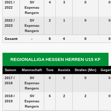
2021 /
SV
4
3
0
0
2022
Espenau
Rangers
2022 /
SV
2
1
0
0
2023
Espenau
Rangers
Gesamt
-
6
4
0
0
REGIONALLIGA HESSEN HERREN U15 KF
Saison
Mannschaft
Tore
Assists
Strafen (Min)
Gegen
2017 /
SV
0
0
0
0
2018
Espenau
Rangers
2018 /
SV
6
2
2
0
2019
Espenau
Rangers