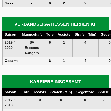
Gesamt
-
6
2
2
0
VERBANDSLIGA HESSEN HERREN KF
Saison
Mannschaft
Tore
Assists
Strafen (Min)
Gegen
2019 /
SV
6
1
4
0
2020
Espenau
Rangers
Gesamt
-
6
1
4
0
KARRIERE INSGESAMT
Saison
Tore
Assists
Strafen (Min)
Gegentore
Spiele
2017 /
0
0
0
0
2
2018