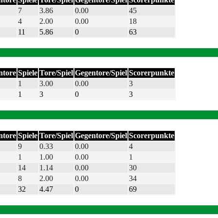
7
3.86
0.00
45
4
2.00
0.00
18
11
5.86
0
63
ntore
Spiele
Tore/Spiel
Gegentore/Spiel
Scorerpunkte
1
3.00
0.00
3
1
3
0
3
ntore
Spiele
Tore/Spiel
Gegentore/Spiel
Scorerpunkte
9
0.33
0.00
4
1
1.00
0.00
1
14
1.14
0.00
30
8
2.00
0.00
34
32
4.47
0
69