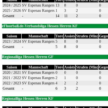
2024 / 2025
SV Espenau Rangers
13
8
0
0
2025 / 2026
SV Espenau Rangers
1
3
2
0
Gesamt
-
14
11
2
0
eFloorball.de-Verbandsliga Hessen Herren KF
Saison
Mannschaft
Tore
Assists
Strafen (Min)
Gege
2023 / 2024
SV Espenau Rangers
5
8
0
0
Gesamt
-
5
8
0
0
Regionalliga Hessen Herren GF
Saison
Mannschaft
Tore
Assists
Strafen (Min)
Gege
2020 / 2021
SV Espenau Rangers
0
0
0
0
2021 / 2022
SV Espenau Rangers
2
1
0
0
2022 / 2023
SV Espenau Rangers
4
2
2
0
Gesamt
-
6
3
2
0
Regionalliga Hessen Herren KF