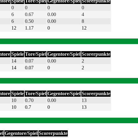
ntore
Spiele
Tore/Spiel
Gegentore/Spiel
Scorerpunkte
0
0
0
0
6
0.67
0.00
4
6
0.50
0.00
8
12
1.17
0
12
ntore
Spiele
Tore/Spiel
Gegentore/Spiel
Scorerpunkte
14
0.07
0.00
2
14
0.07
0
2
ntore
Spiele
Tore/Spiel
Gegentore/Spiel
Scorerpunkte
10
0.70
0.00
13
10
0.7
0
13
el
Gegentore/Spiel
Scorerpunkte