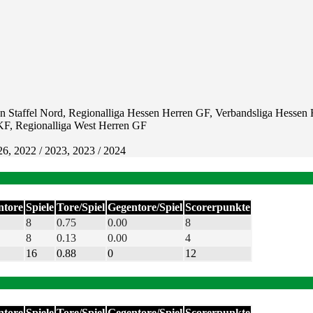
n Staffel Nord, Regionalliga Hessen Herren GF, Verbandsliga Hessen 
KF, Regionalliga West Herren GF
26, 2022 / 2023, 2023 / 2024
ntore
Spiele
Tore/Spiel
Gegentore/Spiel
Scorerpunkte
8
0.75
0.00
8
8
0.13
0.00
4
16
0.88
0
12
ntore
Spiele
Tore/Spiel
Gegentore/Spiel
Scorerpunkte