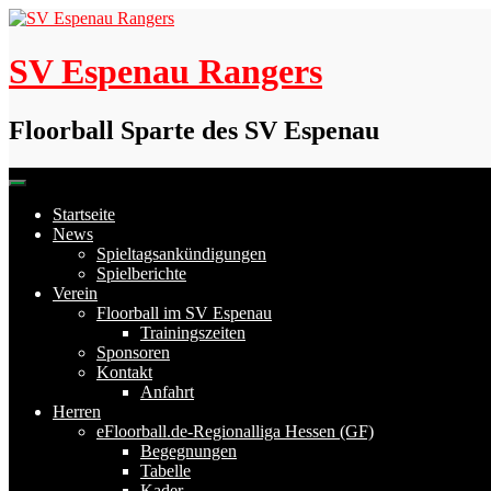
Skip
to
content
SV Espenau Rangers
Floorball Sparte des SV Espenau
Startseite
News
Spieltagsankündigungen
Spielberichte
Verein
Floorball im SV Espenau
Trainingszeiten
Sponsoren
Kontakt
Anfahrt
Herren
eFloorball.de-Regionalliga Hessen (GF)
Begegnungen
Tabelle
Kader