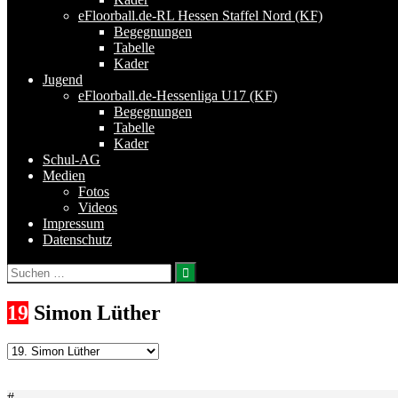
eFloorball.de-RL Hessen Staffel Nord (KF)
Begegnungen
Tabelle
Kader
Jugend
eFloorball.de-Hessenliga U17 (KF)
Begegnungen
Tabelle
Kader
Schul-AG
Medien
Fotos
Videos
Impressum
Datenschutz
Suchen
nach:
19
Simon Lüther
#