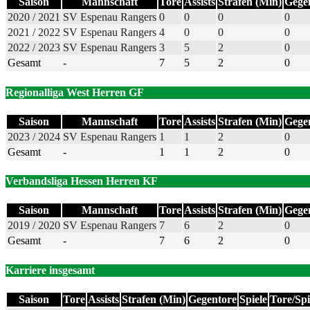
Saison
Mannschaft
Tore
Assists
Strafen (Min)
Gege
2020 / 2021
SV Espenau Rangers
0
0
0
0
2021 / 2022
SV Espenau Rangers
4
0
0
0
2022 / 2023
SV Espenau Rangers
3
5
2
0
Gesamt
-
7
5
2
0
Regionalliga West Herren GF
Saison
Mannschaft
Tore
Assists
Strafen (Min)
Gege
2023 / 2024
SV Espenau Rangers
1
1
2
0
Gesamt
-
1
1
2
0
Verbandsliga Hessen Herren KF
Saison
Mannschaft
Tore
Assists
Strafen (Min)
Gege
2019 / 2020
SV Espenau Rangers
7
6
2
0
Gesamt
-
7
6
2
0
Karriere insgesamt
Saison
Tore
Assists
Strafen (Min)
Gegentore
Spiele
Tore/Spi