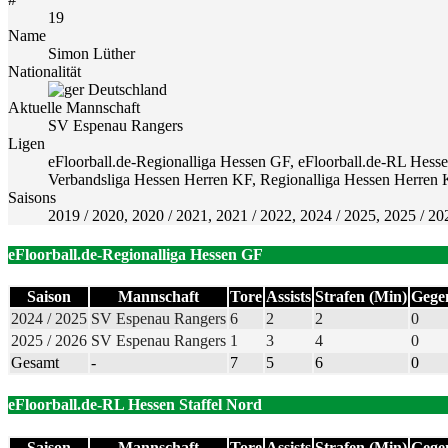
19
Name
Simon Lüther
Nationalität
Deutschland
Aktuelle Mannschaft
SV Espenau Rangers
Ligen
eFloorball.de-Regionalliga Hessen GF, eFloorball.de-RL Hesse
Verbandsliga Hessen Herren KF, Regionalliga Hessen Herren 
Saisons
2019 / 2020, 2020 / 2021, 2021 / 2022, 2024 / 2025, 2025 / 20
eFloorball.de-Regionalliga Hessen GF
Saison
Mannschaft
Tore
Assists
Strafen (Min)
Gege
2024 / 2025
SV Espenau Rangers
6
2
2
0
2025 / 2026
SV Espenau Rangers
1
3
4
0
Gesamt
-
7
5
6
0
eFloorball.de-RL Hessen Staffel Nord
Saison
Mannschaft
Tore
Assists
Strafen (Min)
Gege