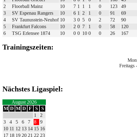
2
Floorball Mainz
10
7
1
1
1
0
123
49
3
SV Espenau Rangers
10
6
1
2
1
0
91
69
4
SV Taunusstein-Neuhof
10
3
0
5
0
2
72
90
5
Frankfurt Falcons
10
2
0
7
1
0
58
120
6
TSG Erlensee 1874
10
0
0
10
0
0
26
167
Trainingszeiten:
Mont
Freitags
Nächstes Ligaspiel:
August 2026
M
D
M
D
F
S
S
1
2
3
4
5
6
7
8
9
10
11
12
13
14
15
16
17
18
19
20
21
22
23