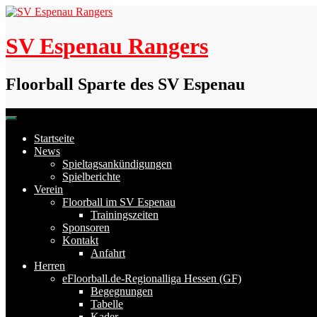
Skip
to
content
SV Espenau Rangers
Floorball Sparte des SV Espenau
Startseite
News
Spieltagsankündigungen
Spielberichte
Verein
Floorball im SV Espenau
Trainingszeiten
Sponsoren
Kontakt
Anfahrt
Herren
eFloorball.de-Regionalliga Hessen (GF)
Begegnungen
Tabelle
Kader