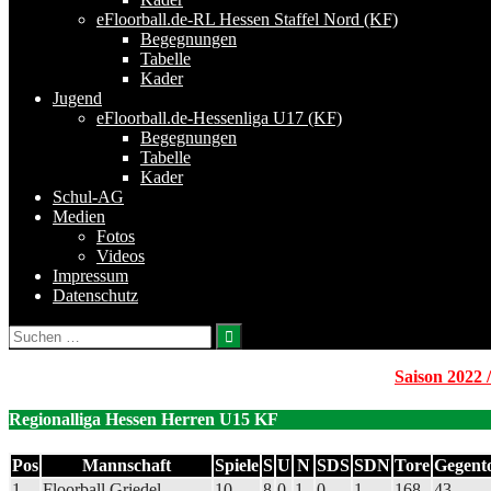
eFloorball.de-RL Hessen Staffel Nord (KF)
Begegnungen
Tabelle
Kader
Jugend
eFloorball.de-Hessenliga U17 (KF)
Begegnungen
Tabelle
Kader
Schul-AG
Medien
Fotos
Videos
Impressum
Datenschutz
Suchen
nach:
Saison 2022 
Regionalliga Hessen Herren U15 KF
Pos
Mannschaft
Spiele
S
U
N
SDS
SDN
Tore
Gegent
1
Floorball Griedel
10
8
0
1
0
1
168
43