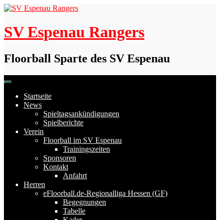
Skip
to
content
SV Espenau Rangers
Floorball Sparte des SV Espenau
Startseite
News
Spieltagsankündigungen
Spielberichte
Verein
Floorball im SV Espenau
Trainingszeiten
Sponsoren
Kontakt
Anfahrt
Herren
eFloorball.de-Regionalliga Hessen (GF)
Begegnungen
Tabelle
Kader