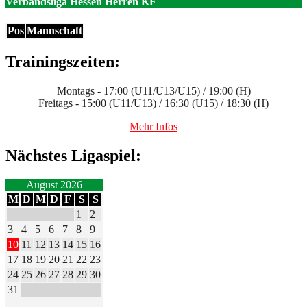
Verbandsliga Hessen Herren KF
Pos
Mannschaft
Trainingszeiten:
Montags - 17:00 (U11/U13/U15) / 19:00 (H)
Freitags - 15:00 (U11/U13) / 16:30 (U15) / 18:30 (H)
Mehr Infos
Nächstes Ligaspiel:
August 2026
M
D
M
D
F
S
S
1
2
3
4
5
6
7
8
9
10
11
12
13
14
15
16
17
18
19
20
21
22
23
24
25
26
27
28
29
30
31