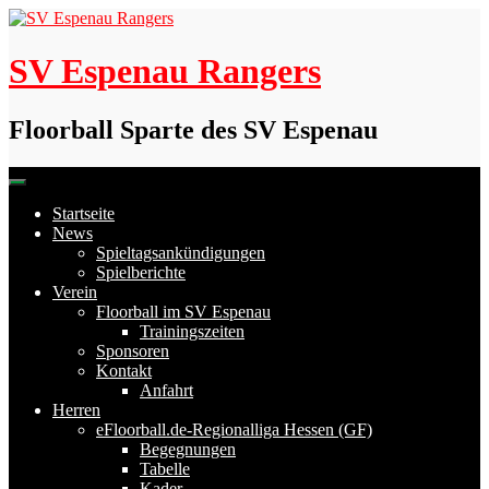
Skip
to
content
SV Espenau Rangers
Floorball Sparte des SV Espenau
Startseite
News
Spieltagsankündigungen
Spielberichte
Verein
Floorball im SV Espenau
Trainingszeiten
Sponsoren
Kontakt
Anfahrt
Herren
eFloorball.de-Regionalliga Hessen (GF)
Begegnungen
Tabelle
Kader