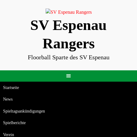
Skip
to
content
SV Espenau
Rangers
Floorball Sparte des SV Espenau
Startseite
News
Spieltagsankündigungen
Spielberichte
Verein