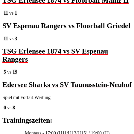
TSG Erlensee 1874 vs Floorball Mainz II
11
vs
1
SV Espenau Rangers vs Floorball Griedel
11
vs
3
TSG Erlensee 1874 vs SV Espenau
Rangers
5
vs
19
Edersee Sharks vs SV Taunusstein-Neuhof
Spiel mit Forfait-Wertung
0
vs
8
Trainingszeiten:
Montags - 17:00 (U11/U13/U15) / 19:00 (H)