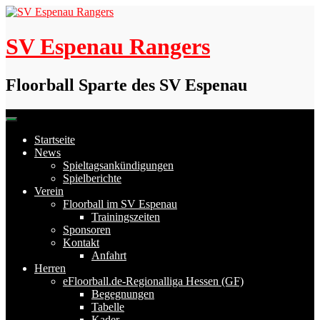
Skip
to
content
SV Espenau Rangers
Floorball Sparte des SV Espenau
Startseite
News
Spieltagsankündigungen
Spielberichte
Verein
Floorball im SV Espenau
Trainingszeiten
Sponsoren
Kontakt
Anfahrt
Herren
eFloorball.de-Regionalliga Hessen (GF)
Begegnungen
Tabelle
Kader