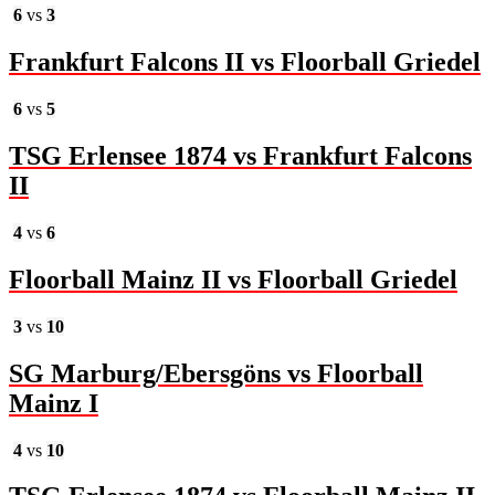
6
vs
3
Frankfurt Falcons II vs Floorball Griedel
6
vs
5
TSG Erlensee 1874 vs Frankfurt Falcons
II
4
vs
6
Floorball Mainz II vs Floorball Griedel
3
vs
10
SG Marburg/Ebersgöns vs Floorball
Mainz I
4
vs
10