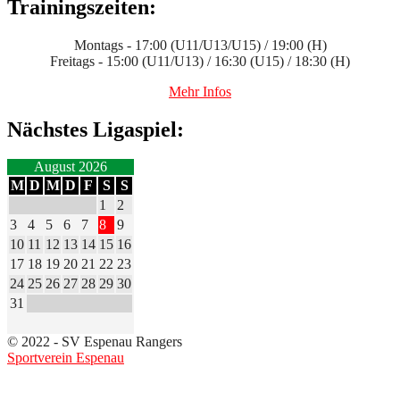
Trainingszeiten:
Montags - 17:00 (U11/U13/U15) / 19:00 (H)
Freitags - 15:00 (U11/U13) / 16:30 (U15) / 18:30 (H)
Mehr Infos
Nächstes Ligaspiel:
August 2026
M
D
M
D
F
S
S
1
2
3
4
5
6
7
8
9
10
11
12
13
14
15
16
17
18
19
20
21
22
23
24
25
26
27
28
29
30
31
© 2022 - SV Espenau Rangers
Sportverein Espenau