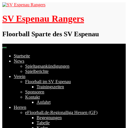
Skip
to
content
SV Espenau Rangers
Floorball Sparte des SV Espenau
Startseite
News
Spieltagsankündigungen
Spielberichte
Verein
Floorball im SV Espenau
Trainingszeiten
Sponsoren
Kontakt
Anfahrt
Herren
eFloorball.de-Regionalliga Hessen (GF)
Begegnungen
Tabelle
Kader