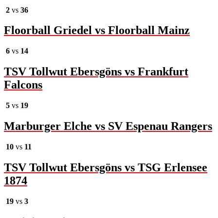
2
vs
36
Floorball Griedel vs Floorball Mainz
6
vs
14
TSV Tollwut Ebersgöns vs Frankfurt
Falcons
5
vs
19
Marburger Elche vs SV Espenau Rangers
10
vs
11
TSV Tollwut Ebersgöns vs TSG Erlensee
1874
19
vs
3