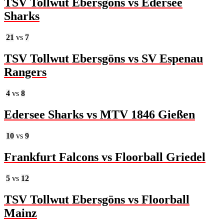
TSV Tollwut Ebersgöns vs Edersee
Sharks
21
vs
7
TSV Tollwut Ebersgöns vs SV Espenau
Rangers
4
vs
8
Edersee Sharks vs MTV 1846 Gießen
10
vs
9
Frankfurt Falcons vs Floorball Griedel
5
vs
12
TSV Tollwut Ebersgöns vs Floorball
Mainz