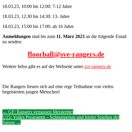
18.03.23, 10:00 bis 12:00: 7-12 Jahre
18.03.23, 12:30 bis 14:30: 13- Jahre
18.03.23, 15:00 bis 17:00: ab 16 Jahre
Anmeldungen
sind bis zum
11. März 2023
an die folgende Email
zu senden:
floorball@sve-rangers.de
Weitere Infos gibt es auf der Webseite unter
sve-rangers.de
Die Rangers freuen sich auf eine rege Teilnahme von vielen
begeisterten jungen Menschen!
Post
←
GF: Rangers verpassen Meistertitel
U15: Volles Programm – Schnuppertag und letzter Spieltag der
navigation
Saison
→