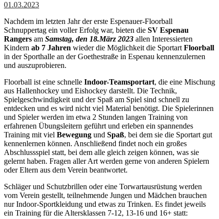
01.03.2023
Nachdem im letzten Jahr der erste Espenauer-Floorball
Schnuppertag ein voller Erfolg war, bieten die
SV Espenau
Rangers
am
Samstag, den 18.März 2023
allen Interessierten
Kindern
ab 7 Jahren
wieder die Möglichkeit die Sportart
Floorball
in der Sporthalle an der Goethestraße in Espenau kennenzulernen
und auszuprobieren.
Floorball ist e
ine schnelle
Indoor-Teamsportart
, die eine Mischung
aus Hallenhockey und Eishockey darstellt. Die Technik,
Spielgeschwindigkeit und der Spaß am Spiel sind schnell zu
entdecken und es wird nicht viel Material benötigt. Die Spielerinnen
und Spieler werden im etwa 2 Stunden langen Training von
erfahrenen Übungsleitern geführt und erleben ein spannendes
Training mit viel
Bewegung
und
Spaß
, bei dem sie die Sportart gut
kennenlernen können. Anschließend findet noch ein großes
Abschlussspiel statt, bei dem alle gleich zeigen können, was sie
gelernt haben. Fragen aller Art werden gerne von anderen Spielern
oder Eltern aus dem Verein beantwortet.
Schläger und Schutzbrillen oder eine Torwartausrüstung werden
vom Verein gestellt, teilnehmende Jungen und Mädchen brauchen
nur Indoor-Sportkleidung und etwas zu Trinken. Es findet jeweils
ein Training für die Altersklassen 7-12, 13-16 und 16+ statt: