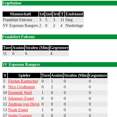
Ergebnisse
Mannschaft
1st
2nd
3rd
T
Endstand
Frankfurt Falcons
3
5
3
11
Sieg
SV Espenau Rangers
2
0
2
4
Niederlage
Frankfurt Falcons
Tore
Assists
Strafen (Min)
Gegentore
11
6
6
4
SV Espenau Rangers
#
Spieler
Tore
Assists
Strafen (Min)
Gegentore
3
Florian Kuntscher
0
1
0
0
8
Nico Großmann
0
2
0
0
10
Dominik Wulf
1
0
0
0
11
Johannes Engel
0
0
0
0
12
Andreas von Deyn
0
0
0
0
13
Noah Engel
1
0
0
0
17
Justin Gonsior
0
0
0
0