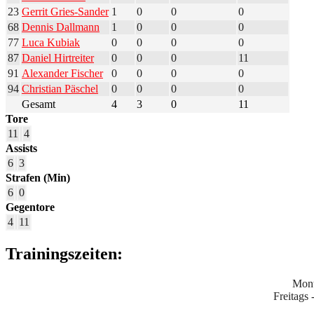
23
Gerrit Gries-Sander
1
0
0
0
68
Dennis Dallmann
1
0
0
0
77
Luca Kubiak
0
0
0
0
87
Daniel Hirtreiter
0
0
0
11
91
Alexander Fischer
0
0
0
0
94
Christian Päschel
0
0
0
0
Gesamt
4
3
0
11
Tore
11
4
Assists
6
3
Strafen (Min)
6
0
Gegentore
4
11
Trainingszeiten:
Mont
Freitags