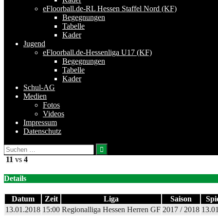
eFloorball.de-RL Hessen Staffel Nord (KF)
Begegnungen
Tabelle
Kader
Jugend
eFloorball.de-Hessenliga U17 (KF)
Begegnungen
Tabelle
Kader
Schul-AG
Medien
Fotos
Videos
Impressum
Datenschutz
Suchen
nach:
11
vs
4
Details
Datum
Zeit
Liga
Saison
Spi
13.01.2018
15:00
Regionalliga Hessen Herren GF
2017 / 2018
13.0