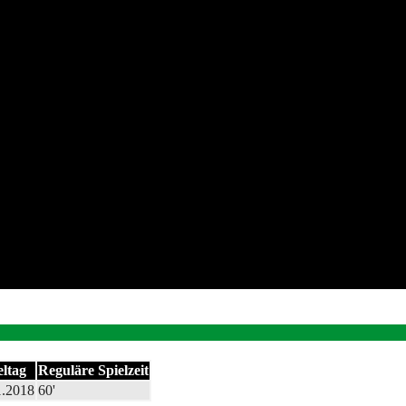
eltag
Reguläre Spielzeit
1.2018
60'