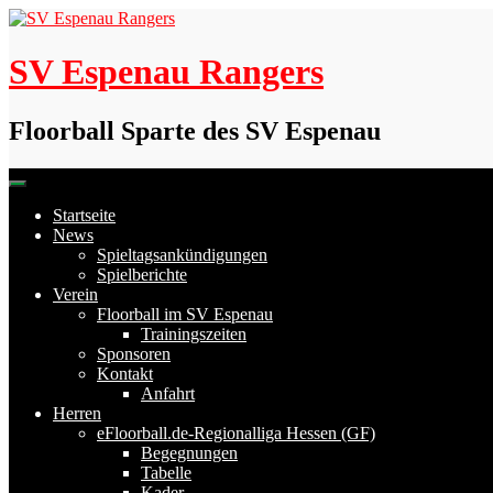
Skip
to
content
SV Espenau Rangers
Floorball Sparte des SV Espenau
Startseite
News
Spieltagsankündigungen
Spielberichte
Verein
Floorball im SV Espenau
Trainingszeiten
Sponsoren
Kontakt
Anfahrt
Herren
eFloorball.de-Regionalliga Hessen (GF)
Begegnungen
Tabelle
Kader