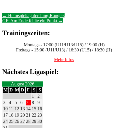
Post
←
Heimspieltag der Jung-Rangers
GF: Am Ende fehlte ein Punkt
→
navigation
Trainingszeiten:
Montags - 17:00 (U11/U13/U15) / 19:00 (H)
Freitags - 15:00 (U11/U13) / 16:30 (U15) / 18:30 (H)
Mehr Infos
Nächstes Ligaspiel:
August 2026
M
D
M
D
F
S
S
1
2
3
4
5
6
7
8
9
10
11
12
13
14
15
16
17
18
19
20
21
22
23
24
25
26
27
28
29
30
31