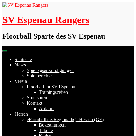
Skip
to
content
SV Espenau Rangers
Floorball Sparte des SV Espenau
Startseite
News
Spieltagsankündigungen
Spielberichte
Verein
Floorball im SV Espenau
Trainingszeiten
Sponsoren
Kontakt
Anfahrt
Herren
eFloorball.de-Regionalliga Hessen (GF)
Begegnungen
Tabelle
Kader