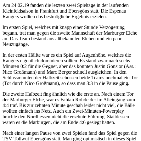
Am 24.02.19 fanden die letzten zwei Spieltage in der laufenden
Kleinfeldsaison in Frankfurt und Ebersgöns statt. Die Espenau
Rangers wollten das bestmögliche Ergebnis erzielen.
Im ersten Spiel, welches mit knapp einer Stunde Verzögerung
begann, trat man gegen die zweite Mannschaft der Marburger Elche
an. Das Team bestand aus altbekannten Elchen und ein paar
Neuzugänge.
In der ersten Hälfte war es ein Spiel auf Augenhöhe, welches die
Rangers eigentlich dominieren sollten. Es stand zwar nach sechs
Minuten 0:2 für die Gegner, aber das konnten Justin Gonsior (Ass.:
Nico Großmann) und Marc Berger schnell ausgleichen. In den
Schlussminuten der Halbzeit schossen beide Teams nochmal ein Tor
(Tor durch Nico Großmann), so dass man 3:3 in die Pause ging.
Die zweite Halbzeit fing ähnlich wie die erste an. Nach einem Tor
der Marburger Elche, war es Fabian Rohde der im Alleingang zum
4:4 traf. Bis zur zehnten Minute geschah leider nicht viel, die Bälle
wollten einfach ins Netz. Auch ein Zwei-Minuten-Powerplay
brachte den Nordhessen nicht die ersehnte Führung. Stattdessen
waren es die Marburgen, die am Ende 4:6 gesiegt hatten.
Nach einer langen Pause von zwei Spielen fand das Spiel gegen die
TSV Tollwut Ebersgöns statt. Man ging optimistisch in dieses Spiel