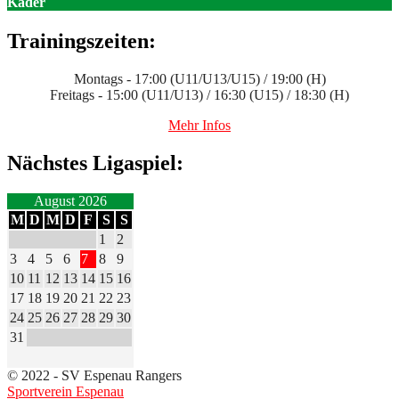
Kader
Trainingszeiten:
Montags - 17:00 (U11/U13/U15) / 19:00 (H)
Freitags - 15:00 (U11/U13) / 16:30 (U15) / 18:30 (H)
Mehr Infos
Nächstes Ligaspiel:
August 2026
M
D
M
D
F
S
S
1
2
3
4
5
6
7
8
9
10
11
12
13
14
15
16
17
18
19
20
21
22
23
24
25
26
27
28
29
30
31
© 2022 - SV Espenau Rangers
Sportverein Espenau