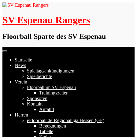
Skip
to
content
SV Espenau Rangers
Floorball Sparte des SV Espenau
Startseite
News
Spieltagsankündigungen
Spielberichte
Verein
Floorball im SV Espenau
Trainingszeiten
Sponsoren
Kontakt
Anfahrt
Herren
eFloorball.de-Regionalliga Hessen (GF)
Begegnungen
Tabelle
Kader