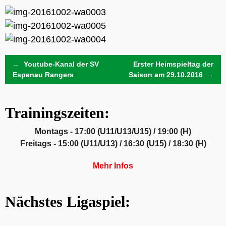
Post
←
Youtube-Kanal der SV
Erster Heimspieltag der
Espenau Rangers
Saison am 29.10.2016
→
navigation
Trainingszeiten:
Montags - 17:00 (U11/U13/U15) / 19:00 (H)
Freitags - 15:00 (U11/U13) / 16:30 (U15) / 18:30 (H)
Mehr Infos
Nächstes Ligaspiel: