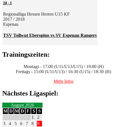
20
-
1
Regionalliga Hessen Herren U15 KF
2017 / 2018
Espenau
TSV Tollwut Ebersgöns vs SV Espenau Rangers
Trainingszeiten:
Montags - 17:00 (U11/U13/U15) / 19:00 (H)
Freitags - 15:00 (U11/U13) / 16:30 (U15) / 18:30 (H)
Mehr Infos
Nächstes Ligaspiel:
August 2026
M
D
M
D
F
S
S
1
2
3
4
5
6
7
8
9