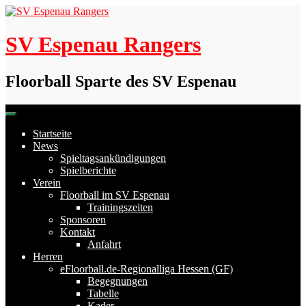
Skip
to
content
SV Espenau Rangers
Floorball Sparte des SV Espenau
Startseite
News
Spieltagsankündigungen
Spielberichte
Verein
Floorball im SV Espenau
Trainingszeiten
Sponsoren
Kontakt
Anfahrt
Herren
eFloorball.de-Regionalliga Hessen (GF)
Begegnungen
Tabelle
Kader