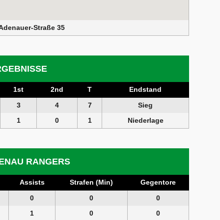
Adenauer-Straße 35
RGEBNISSE
1st
2nd
T
Endstand
3
4
7
Sieg
1
0
1
Niederlage
PENAU RANGERS
Assists
Strafen (Min)
Gegentore
0
0
0
1
0
0