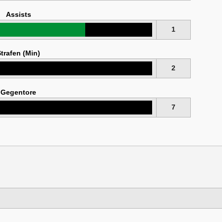
Assists
1
trafen (Min)
2
Gegentore
7