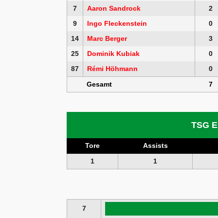
7
Aaron Sandrock
2
9
Ingo Fleckenstein
0
14
Marc Berger
3
25
Dominik Kubiak
0
87
Rémi Höhmann
0
Gesamt
7
TSG E
Tore
Assists
1
1
7