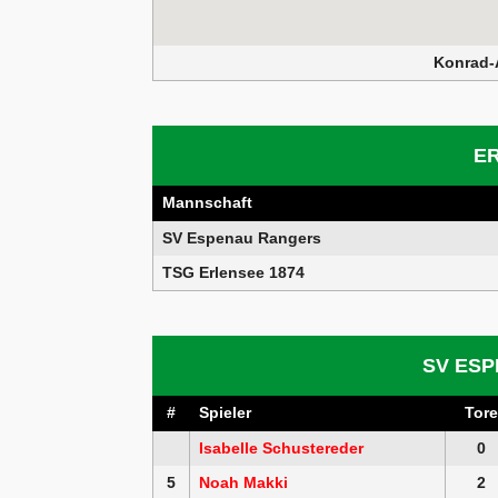
Konrad-
E
Mannschaft
SV Espenau Rangers
TSG Erlensee 1874
SV ES
#
Spieler
Tore
Isabelle Schustereder
0
5
Noah Makki
2