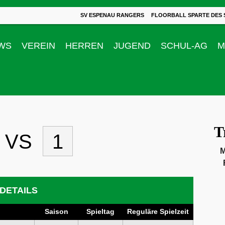
SV ESPENAU RANGERS
FLOORBALL SPARTE DES 
WS
VEREIN
HERREN
JUGEND
SCHUL-AG
M
T
VS
1
M
DETAILS
Saison
Spieltag
Reguläre Spielzeit