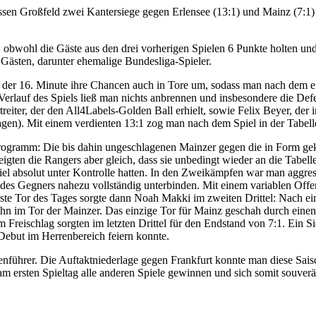
sen Großfeld zwei Kantersiege gegen Erlensee (13:1) und Mainz (7:1) –
, obwohl die Gäste aus den drei vorherigen Spielen 6 Punkte holten u
n Gästen, darunter ehemalige Bundesliga-Spieler.
der 16. Minute ihre Chancen auch in Tore um, sodass man nach dem ers
erlauf des Spiels ließ man nichts anbrennen und insbesondere die Defe
eiter, der den All4Labels-Golden Ball erhielt, sowie Felix Beyer, der 
gen). Mit einem verdienten 13:1 zog man nach dem Spiel in der Tabelle
 Programm: Die bis dahin ungeschlagenen Mainzer gegen die in Form 
igten die Rangers aber gleich, dass sie unbedingt wieder an die Tabelle
Spiel absolut unter Kontrolle hatten. In den Zweikämpfen war man aggress
es Gegners nahezu vollständig unterbinden. Mit einem variablen Offen
ste Tor des Tages sorgte dann Noah Makki im zweiten Drittel: Nach e
ihn im Tor der Mainzer. Das einzige Tor für Mainz geschah durch einen
Freischlag sorgten im letzten Drittel für den Endstand von 7:1. Ein S
ebut im Herrenbereich feiern konnte.
enführer. Die Auftaktniederlage gegen Frankfurt konnte man diese Saiso
m ersten Spieltag alle anderen Spiele gewinnen und sich somit souver