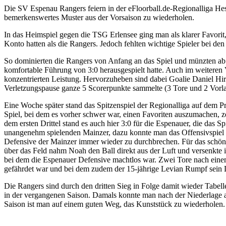
Die SV Espenau Rangers feiern in der eFloorball.de-Regionalliga Hes
bemerkenswertes Muster aus der Vorsaison zu wiederholen.
In das Heimspiel gegen die TSG Erlensee ging man als klarer Favorit
Konto hatten als die Rangers. Jedoch fehlten wichtige Spieler bei de
So dominierten die Rangers von Anfang an das Spiel und münzten ab 
komfortable Führung von 3:0 herausgespielt hatte. Auch im weiteren V
konzentrierten Leistung. Hervorzuheben sind dabei Goalie Daniel Hirtr
Verletzungspause ganze 5 Scorerpunkte sammelte (3 Tore und 2 Vorla
Eine Woche später stand das Spitzenspiel der Regionalliga auf dem
Spiel, bei dem es vorher schwer war, einen Favoriten auszumachen, ze
dem ersten Drittel stand es auch hier 3:0 für die Espenauer, die das 
unangenehm spielenden Mainzer, dazu konnte man das Offensivspiel d
Defensive der Mainzer immer wieder zu durchbrechen. Für das schön
über das Feld nahm Noah den Ball direkt aus der Luft und versenkte 
bei dem die Espenauer Defensive machtlos war. Zwei Tore nach einem 
gefährdet war und bei dem zudem der 15-jährige Levian Rumpf sein D
Die Rangers sind durch den dritten Sieg in Folge damit wieder Tabell
in der vergangenen Saison. Damals konnte man nach der Niederlage a
Saison ist man auf einem guten Weg, das Kunststück zu wiederholen.