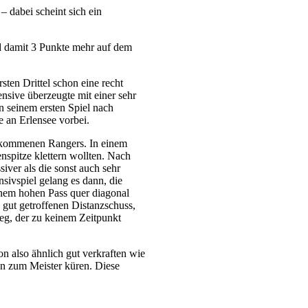
 dabei scheint sich ein
nd damit 3 Punkte mehr auf dem
ten Drittel schon eine recht
nsive überzeugte mit einer sehr
in seinem ersten Spiel nach
 an Erlensee vorbei.
gekommenen Rangers. In einem
nspitze klettern wollten. Nach
iver als die sonst auch sehr
sivspiel gelang es dann, die
inem hohen Pass quer diagonal
 gut getroffenen Distanzschuss,
ieg, der zu keinem Zeitpunkt
n also ähnlich gut verkraften wie
än zum Meister küren. Diese