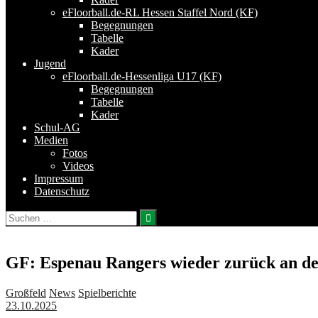
eFloorball.de-RL Hessen Staffel Nord (KF)
Begegnungen
Tabelle
Kader
Jugend
eFloorball.de-Hessenliga U17 (KF)
Begegnungen
Tabelle
Kader
Schul-AG
Medien
Fotos
Videos
Impressum
Datenschutz
Suchen
nach:
GF: Espenau Rangers wieder zurück an der
Großfeld
News
Spielberichte
23.10.2025