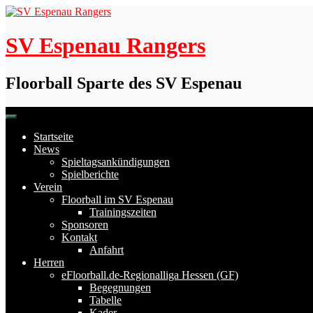
Skip
to
content
SV Espenau Rangers
Floorball Sparte des SV Espenau
Startseite
News
Spieltagsankündigungen
Spielberichte
Verein
Floorball im SV Espenau
Trainingszeiten
Sponsoren
Kontakt
Anfahrt
Herren
eFloorball.de-Regionalliga Hessen (GF)
Begegnungen
Tabelle
Kader