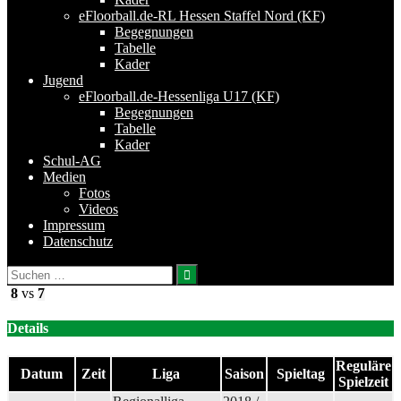
eFloorball.de-RL Hessen Staffel Nord (KF)
Begegnungen
Tabelle
Kader
Jugend
eFloorball.de-Hessenliga U17 (KF)
Begegnungen
Tabelle
Kader
Schul-AG
Medien
Fotos
Videos
Impressum
Datenschutz
Suchen
nach:
8
vs
7
Details
Reguläre
Datum
Zeit
Liga
Saison
Spieltag
Spielzeit