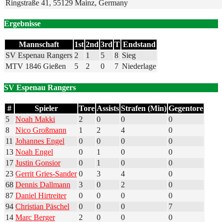
Ringstraße 41, 55129 Mainz, Germany
Ergebnisse
Mannschaft
1st
2nd
3rd
T
Endstand
SV Espenau Rangers
2
1
5
8
Sieg
MTV 1846 Gießen
5
2
0
7
Niederlage
SV Espenau Rangers
#
Spieler
Tore
Assists
Strafen (Min)
Gegentore
5
Noah Makki
2
0
0
0
8
Nico Großmann
1
2
4
0
11
Johannes Engel
0
0
0
0
13
Noah Engel
0
1
0
0
17
Justin Gonsior
0
1
0
0
23
Gerrit Gries-Sander
0
3
4
0
68
Dennis Dallmann
3
0
2
0
87
Daniel Hirtreiter
0
0
0
0
94
Christian Päschel
0
0
0
7
14
Marc Berger
2
0
0
0