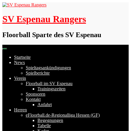
Skip
to
content
SV Espenau Rangers
Floorball Sparte des SV Espenau
Startseite
News
Spieltagsankündigungen
Spielberichte
Verein
Floorball im SV Espenau
Trainingszeiten
Sponsoren
Kontakt
Anfahrt
Herren
eFloorball.de-Regionalliga Hessen (GF)
Begegnungen
Tabelle
Kader