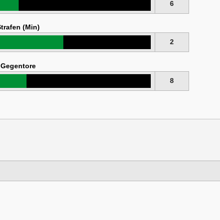
6
trafen (Min)
2
Gegentore
8