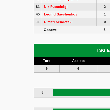
81
Nik Putschögl
2
45
Leonid Savchenkov
1
11
Dimitri Sendetski
0
Gesamt
8
TSG E
Tore
Assists
9
6
8