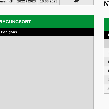
erren KF
2022 / 2023
19.03.2023
40'
N
RAGUNGSORT
Pohlgöns