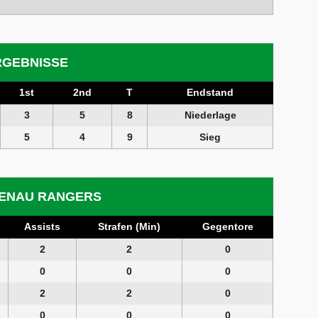
RGEBNISSE
1st
2nd
T
Endstand
3
5
8
Niederlage
5
4
9
Sieg
PENAU RANGERS
Assists
Strafen (Min)
Gegentore
2
2
0
0
0
0
2
2
0
0
0
0