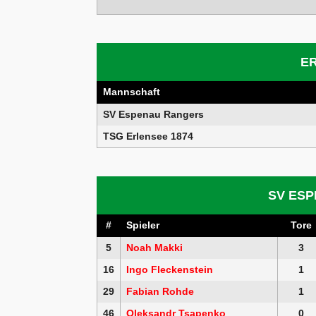
E
Mannschaft
SV Espenau Rangers
TSG Erlensee 1874
SV ES
#
Spieler
Tore
5
Noah Makki
3
16
Ingo Fleckenstein
1
29
Fabian Rohde
1
46
Oleksandr Tsapenko
0