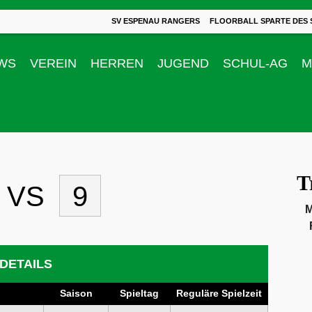
SV ESPENAU RANGERS
FLOORBALL SPARTE DES 
WS
VEREIN
HERREN
JUGEND
SCHUL-AG
M
T
VS
9
M
DETAILS
Saison
Spieltag
Reguläre Spielzeit