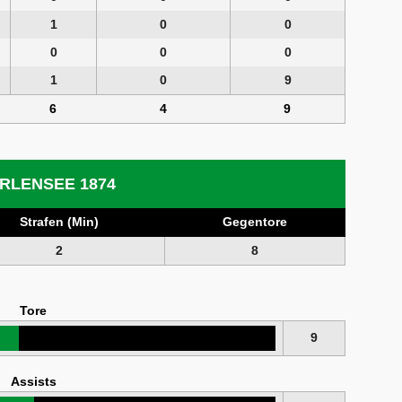
1
0
0
0
0
0
1
0
9
6
4
9
RLENSEE 1874
Strafen (Min)
Gegentore
2
8
Tore
9
Assists