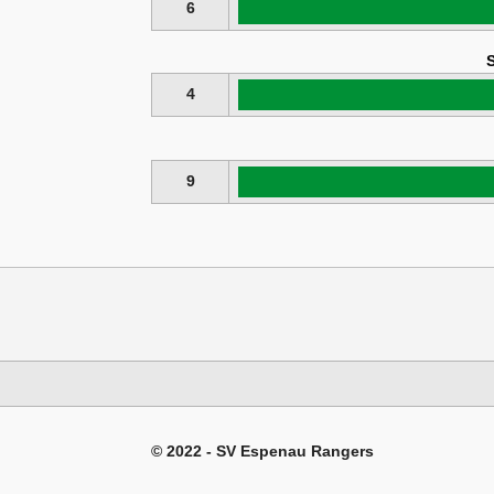
6
S
4
9
© 2022 - SV Espenau Rangers