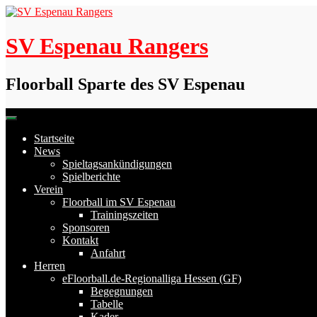
Skip
to
content
SV Espenau Rangers
Floorball Sparte des SV Espenau
Startseite
News
Spieltagsankündigungen
Spielberichte
Verein
Floorball im SV Espenau
Trainingszeiten
Sponsoren
Kontakt
Anfahrt
Herren
eFloorball.de-Regionalliga Hessen (GF)
Begegnungen
Tabelle
Kader