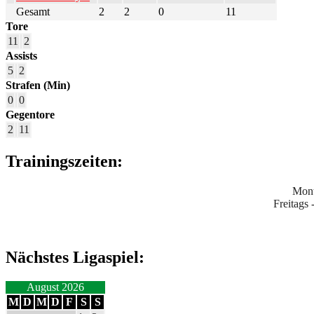
Gesamt
2
2
0
11
Tore
11
2
Assists
5
2
Strafen (Min)
0
0
Gegentore
2
11
Trainingszeiten:
Mont
Freitags
Nächstes Ligaspiel:
August 2026
M
D
M
D
F
S
S