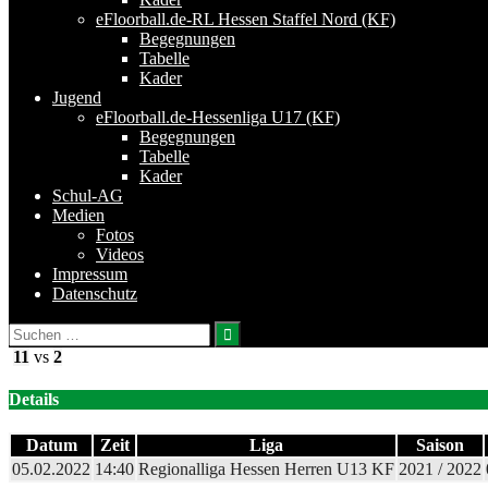
eFloorball.de-RL Hessen Staffel Nord (KF)
Begegnungen
Tabelle
Kader
Jugend
eFloorball.de-Hessenliga U17 (KF)
Begegnungen
Tabelle
Kader
Schul-AG
Medien
Fotos
Videos
Impressum
Datenschutz
Suchen
nach:
11
vs
2
Details
Datum
Zeit
Liga
Saison
05.02.2022
14:40
Regionalliga Hessen Herren U13 KF
2021 / 2022