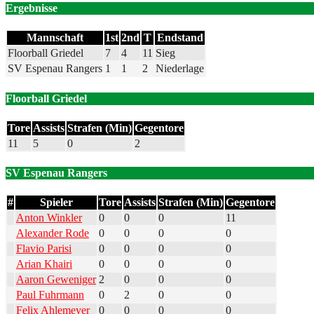
Ergebnisse
Mannschaft
1st
2nd
T
Endstand
Floorball Griedel
7
4
11
Sieg
SV Espenau Rangers
1
1
2
Niederlage
Floorball Griedel
Tore
Assists
Strafen (Min)
Gegentore
11
5
0
2
SV Espenau Rangers
#
Spieler
Tore
Assists
Strafen (Min)
Gegentore
Anton Winkler
0
0
0
11
Alexander Rode
0
0
0
0
Flavio Parisi
0
0
0
0
Arian Khairi
0
0
0
0
Aaron Geweniger
2
0
0
0
Paul Fuhrmann
0
2
0
0
Felix Ahlemeyer
0
0
0
0