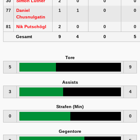
30
Simon Lüther
2
0
0
0
77
Daniel
1
1
0
0
Chusnulgatin
81
Nik Putschögl
2
0
0
0
Gesamt
9
4
0
5
Tore
5
9
Assists
3
4
Strafen (Min)
0
0
Gegentore