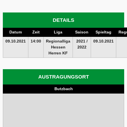
DETAILS
Datum
Zeit
Liga
Saison
Spieltag
Regu
09.10.2021
14:00
Regionalliga
2021 /
09.10.2021
Hessen
2022
Herren KF
AUSTRAGUNGSORT
Butzbach