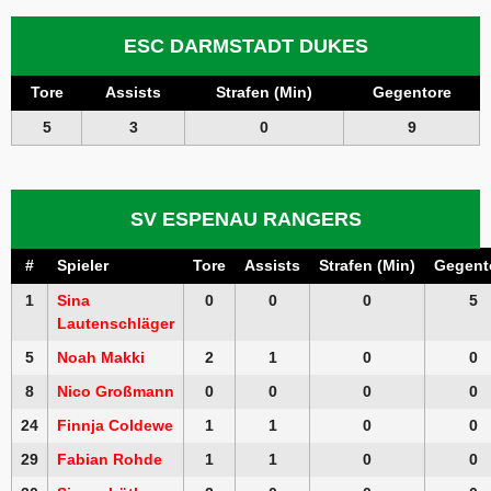
ESC DARMSTADT DUKES
Tore
Assists
Strafen (Min)
Gegentore
5
3
0
9
SV ESPENAU RANGERS
#
Spieler
Tore
Assists
Strafen (Min)
Gegent
1
Sina
0
0
0
5
Lautenschläger
5
Noah Makki
2
1
0
0
8
Nico Großmann
0
0
0
0
24
Finnja Coldewe
1
1
0
0
29
Fabian Rohde
1
1
0
0