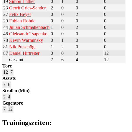
19
Simon Lüther
0
1
0
0
23
Gerrit Gries-Sander
2
0
0
0
27
Felix Beyer
0
0
2
0
29
Fabian Rohde
0
0
0
0
44
Julian Schmallenbach
1
0
2
0
46
Oleksandr Tsapenko
0
0
0
0
78
Kevin Warminsky
0
1
0
0
81
Nik Putschögl
1
2
0
0
87
Daniel Hirtreiter
0
0
0
12
Gesamt
7
6
4
12
Tore
12
7
Assists
7
6
Strafen (Min)
2
4
Gegentore
7
12
Trainingszeiten: