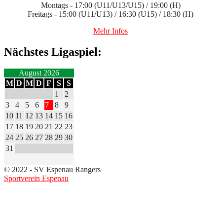
Montags - 17:00 (U11/U13/U15) / 19:00 (H)
Freitags - 15:00 (U11/U13) / 16:30 (U15) / 18:30 (H)
Mehr Infos
Nächstes Ligaspiel:
August 2026
M
D
M
D
F
S
S
1
2
3
4
5
6
7
8
9
10
11
12
13
14
15
16
17
18
19
20
21
22
23
24
25
26
27
28
29
30
31
© 2022 - SV Espenau Rangers
Sportverein Espenau