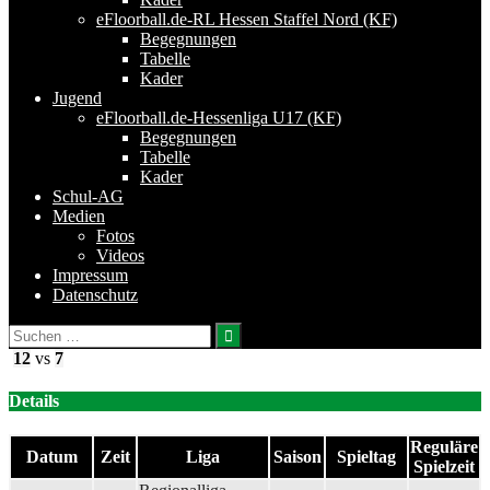
eFloorball.de-RL Hessen Staffel Nord (KF)
Begegnungen
Tabelle
Kader
Jugend
eFloorball.de-Hessenliga U17 (KF)
Begegnungen
Tabelle
Kader
Schul-AG
Medien
Fotos
Videos
Impressum
Datenschutz
Suchen
nach:
12
vs
7
Details
Reguläre
Datum
Zeit
Liga
Saison
Spieltag
Spielzeit