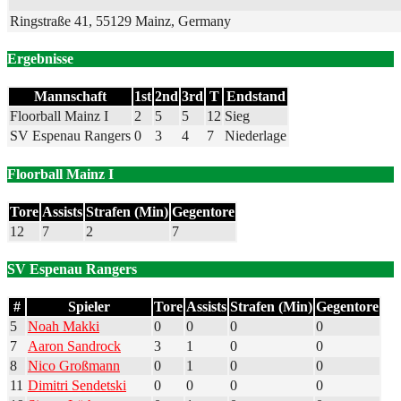
Ringstraße 41, 55129 Mainz, Germany
Ergebnisse
Mannschaft
1st
2nd
3rd
T
Endstand
Floorball Mainz I
2
5
5
12
Sieg
SV Espenau Rangers
0
3
4
7
Niederlage
Floorball Mainz I
Tore
Assists
Strafen (Min)
Gegentore
12
7
2
7
SV Espenau Rangers
#
Spieler
Tore
Assists
Strafen (Min)
Gegentore
5
Noah Makki
0
0
0
0
7
Aaron Sandrock
3
1
0
0
8
Nico Großmann
0
1
0
0
11
Dimitri Sendetski
0
0
0
0