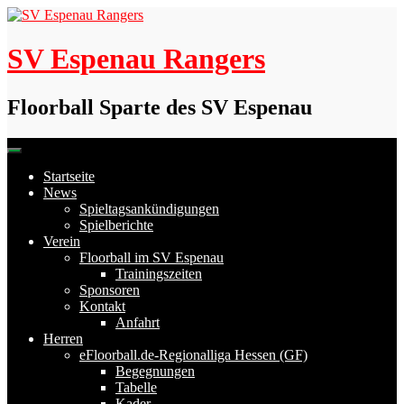
Skip
to
content
SV Espenau Rangers
Floorball Sparte des SV Espenau
Startseite
News
Spieltagsankündigungen
Spielberichte
Verein
Floorball im SV Espenau
Trainingszeiten
Sponsoren
Kontakt
Anfahrt
Herren
eFloorball.de-Regionalliga Hessen (GF)
Begegnungen
Tabelle
Kader