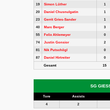
19
Simon Lüther
1
20
Daniel Chusnulgatin
1
23
Gerrit Gries-Sander
1
40
Marc Berger
3
55
Felix Ahlemeyer
0
74
Justin Gonsior
2
81
Nik Putschögl
0
87
Daniel Hirtreiter
0
Gesamt
15
SG GIES
Tore
Assists
4
2