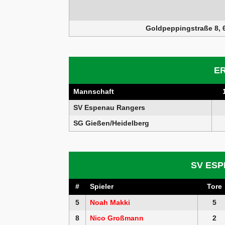
Goldpeppingstraße 8, 
E
Mannschaft
SV Espenau Rangers
SG Gießen/Heidelberg
SV ES
#
Spieler
Tore
5
Noah Makki
5
8
Nico Großmann
2