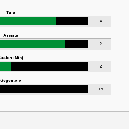
Tore
4
Assists
2
trafen (Min)
2
Gegentore
15