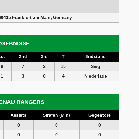
60435 Frankfurt am Main, Germany
RGEBNISSE
1st
2nd
3rd
T
Endstand
6
7
2
15
Sieg
1
3
0
4
Niederlage
PENAU RANGERS
Assists
Strafen (Min)
Gegentore
0
0
0
0
0
0