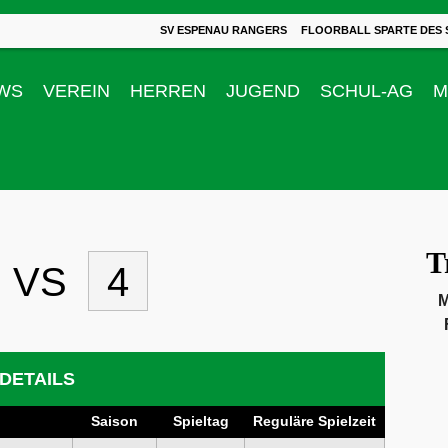
SV ESPENAU RANGERS
FLOORBALL SPARTE DES 
WS
VEREIN
HERREN
JUGEND
SCHUL-AG
M
T
VS
4
M
DETAILS
Saison
Spieltag
Reguläre Spielzeit