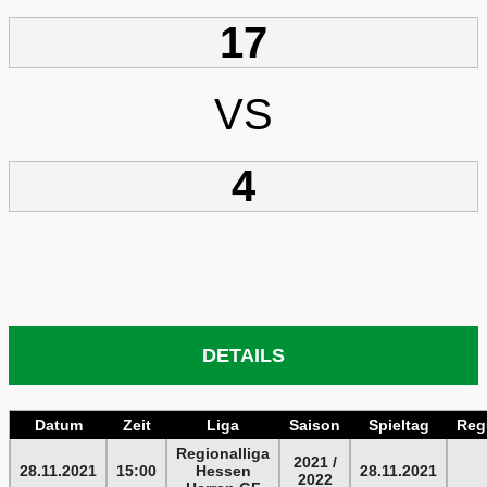
17
VS
4
DETAILS
Datum
Zeit
Liga
Saison
Spieltag
Regu
Regionalliga
2021 /
28.11.2021
15:00
Hessen
28.11.2021
2022