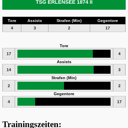
TSG ERLENSEE 1874 II
Tore
Assists
Strafen (Min)
Gegentore
4
3
2
17
Tore
17
4
Assists
14
3
Strafen (Min)
2
2
Gegentore
4
17
Trainingszeiten: