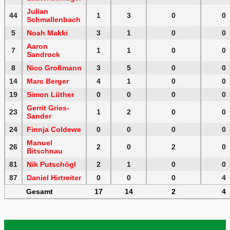
Julian
44
1
3
0
0
Schmallenbach
5
Noah Makki
3
1
0
0
Aaron
7
1
1
0
0
Sandrock
8
Nico Großmann
3
5
0
0
14
Marc Berger
4
1
0
0
19
Simon Lüther
0
0
0
0
Gerrit Gries-
23
1
2
0
0
Sander
24
Finnja Coldewe
0
0
0
0
Manuel
26
2
0
2
0
Bitschnau
81
Nik Putschögl
2
1
0
0
87
Daniel Hirtreiter
0
0
0
4
Gesamt
17
14
2
4