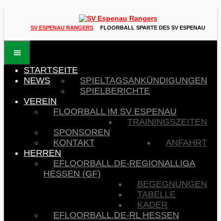
Skip
to
content
SV ESPENAU RANGERS
FLOORBALL SPARTE DES SV ESPENAU
STARTSEITE
NEWS
SPIELTAGSANKÜNDIGUNGEN
SPIELBERICHTE
VEREIN
FLOORBALL IM SV ESPENAU
TRAININGSZEITEN
SPONSOREN
KONTAKT
ANFAHRT
HERREN
EFLOORBALL.DE-REGIONALLIGA
HESSEN (GF)
BEGEGNUNGEN
TABELLE
KADER
EFLOORBALL.DE-RL HESSEN