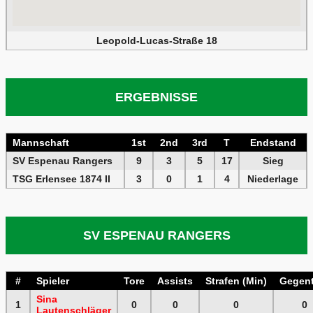
Leopold-Lucas-Straße 18
ERGEBNISSE
Mannschaft
1st
2nd
3rd
T
Endstand
SV Espenau Rangers
9
3
5
17
Sieg
TSG Erlensee 1874 II
3
0
1
4
Niederlage
SV ESPENAU RANGERS
#
Spieler
Tore
Assists
Strafen (Min)
Gegent
Sina
1
0
0
0
0
Lautenschläger