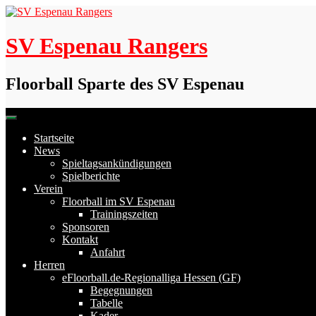
Skip
to
content
SV Espenau Rangers
Floorball Sparte des SV Espenau
Startseite
News
Spieltagsankündigungen
Spielberichte
Verein
Floorball im SV Espenau
Trainingszeiten
Sponsoren
Kontakt
Anfahrt
Herren
eFloorball.de-Regionalliga Hessen (GF)
Begegnungen
Tabelle
Kader